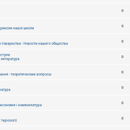
0
0
приколи нашої школи
0
 товариства - Новости нашего общества
оступе
0
- литература
0
тання - теоретические вопросы
0
ература
0
аксономія і номенклатура
0
/ теріології