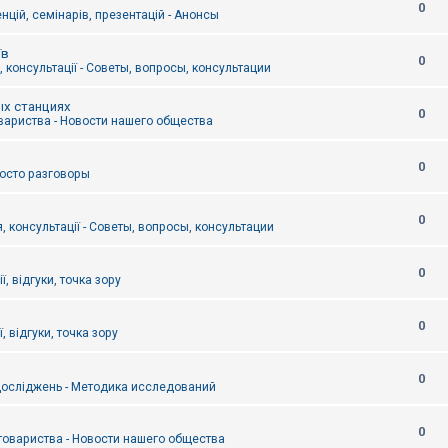
0
цій, семінарів, презентацій - Анонсы
їв
0
 консультації - Советы, вопросы, консультации
ых станциях
0
вариства - Новости нашего общества
0
Просто разговоры
0
, консультації - Советы, вопросы, консультации
0
ї, відгуки, точка зору
0
, відгуки, точка зору
0
осліджень - Методика исследований
0
товариства - Новости нашего общества