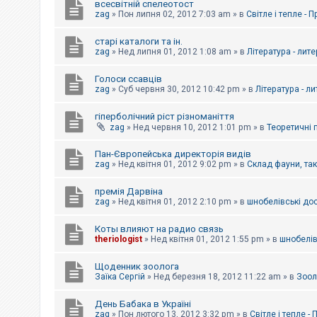
всесвітній спелеотост
zag
»
Пон липня 02, 2012 7:03 am
» в
Світле і тепле - 
старі каталоги та ін.
zag
»
Нед липня 01, 2012 1:08 am
» в
Література - лит
Голоси ссавців
zag
»
Суб червня 30, 2012 10:42 pm
» в
Література - л
гіперболічний ріст різноманіття
zag
»
Нед червня 10, 2012 1:01 pm
» в
Теоретичні 
Пан-Європейська директорія видів
zag
»
Нед квітня 01, 2012 9:02 pm
» в
Склад фауни, та
премія Дарвіна
zag
»
Нед квітня 01, 2012 2:10 pm
» в
шнобелівські до
Коты влияют на радио связь
theriologist
»
Нед квітня 01, 2012 1:55 pm
» в
шнобелів
Щоденник зоолога
Заїка Сергій
»
Нед березня 18, 2012 11:22 am
» в
Зоол
День Бабака в Україні
zag
»
Пон лютого 13, 2012 3:32 pm
» в
Світле і тепле -