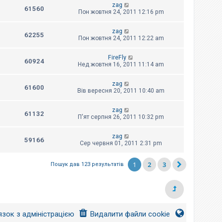
zag
61560
Пон жовтня 24, 2011 12:16 pm
zag
62255
Пон жовтня 24, 2011 12:22 am
FireFly
60924
Нед жовтня 16, 2011 11:14 am
zag
61600
Вів вересня 20, 2011 10:40 am
zag
61132
П'ят серпня 26, 2011 10:32 pm
zag
59166
Сер червня 01, 2011 2:31 pm
1
2
3
Пошук дав 123 результатів
язок з адміністрацією
Видалити файли cookie