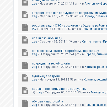
ссавці на монетах
к
zag
»
Нед лютого 17, 2013 4:11 am
» в
Анонси конферен
інтернет-сторінки зоомузеїв та природничих музе
Д
zag
»
Сер січня 16, 2013 12:30 am
» в
Поради, питання,
о
п
реорганизация СЭС - зоологов не будет в районн
о
PG
»
Вів січня 15, 2013 12:50 am
» в
Новини нашого то
м
о
г
новий рік - нові надії
а
zag
»
Сер січня 02, 2013 1:49 pm
» в
Світле і тепле - 
питання термінології та проблеми перекладу
zag
»
П'ят грудня 21, 2012 3:41 pm
» в
Поради, питання
природнича термінологія
zag
»
П'ят грудня 21, 2012 9:41 am
» в
Критика, рецензі
публікація за гроші
zag
»
Чет грудня 13, 2012 9:56 pm
» в
Критика, рецензії
корсак - степовий лис: не пропустіть
zag
»
Сер грудня 05, 2012 11:53 pm
» в
Методика д
обнови нашого сайту
zag
»
Нед грудня 02, 2012 3:47 pm
» в
Новини нашого 