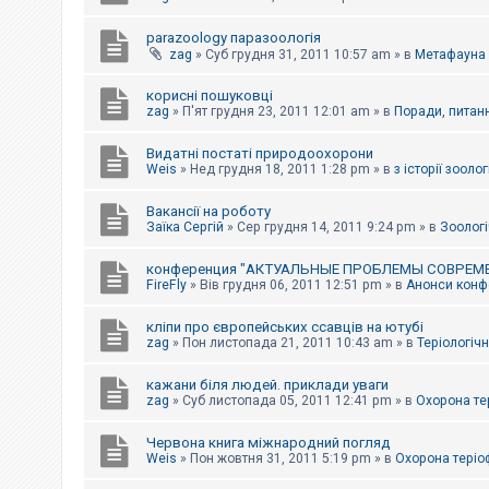
parazoology паразоологія
zag
»
Суб грудня 31, 2011 10:57 am
» в
Метафауна
корисні пошуковці
zag
»
П'ят грудня 23, 2011 12:01 am
» в
Поради, питанн
Видатні постаті природоохорони
Weis
»
Нед грудня 18, 2011 1:28 pm
» в
з історії зоологі
Вакансії на роботу
Заїка Сергій
»
Сер грудня 14, 2011 9:24 pm
» в
Зоологі
конференция "АКТУАЛЬНЫЕ ПРОБЛЕМЫ СОВРЕМ
FireFly
»
Вів грудня 06, 2011 12:51 pm
» в
Анонси конфе
кліпи про європейських ссавців на ютубі
zag
»
Пон листопада 21, 2011 10:43 am
» в
Теріологічн
кажани біля людей. приклади уваги
zag
»
Суб листопада 05, 2011 12:41 pm
» в
Охорона те
Червона книга міжнародний погляд
Weis
»
Пон жовтня 31, 2011 5:19 pm
» в
Охорона теріо