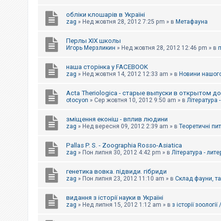
обліки клошарів в Україні
zag
»
Нед жовтня 28, 2012 7:25 pm
» в
Метафауна
Перлы ХІХ школы
Игорь Мерзликин
»
Нед жовтня 28, 2012 12:46 pm
» в
наша сторінка у FACEBOOK
zag
»
Нед жовтня 14, 2012 12:33 am
» в
Новини нашого
Acta Theriologica - старые выпуски в открытом д
otocyon
»
Сер жовтня 10, 2012 9:50 am
» в
Література 
зміщення еконіш - вплив людини
zag
»
Нед вересня 09, 2012 2:39 am
» в
Теоретичні пи
Pallas P. S. - Zoographia Rosso-Asiatica
zag
»
Пон липня 30, 2012 4:42 pm
» в
Література - лит
генетика вовка. підвиди. гібриди
zag
»
Пон липня 23, 2012 11:10 am
» в
Склад фауни, т
видання з історії науки в Україні
zag
»
Нед липня 15, 2012 1:12 am
» в
з історії зоології 