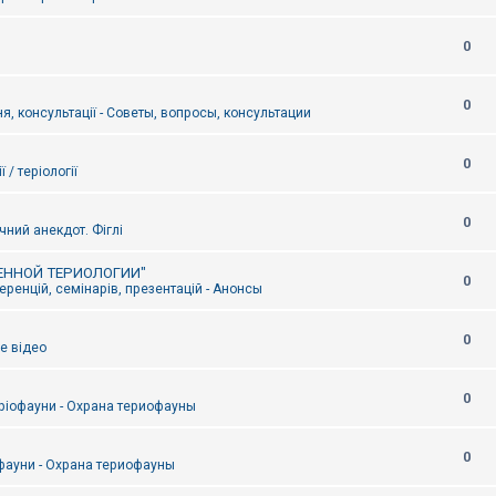
0
0
я, консультації - Советы, вопросы, консультации
0
ї / теріології
0
чний анекдот. Фіглі
ЕННОЙ ТЕРИОЛОГИИ"
0
ренцій, семінарів, презентацій - Анонсы
0
е відео
0
ріофауни - Охрана териофауны
0
фауни - Охрана териофауны