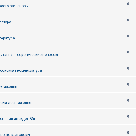
0
Просто разговоры
0
ература
0
итература
0
питання - теоретические вопросы
0
ксономія і номенклатура
0
слідження
0
ські дослідження
0
огічний анекдот. Фіглі
0
 Просто разговоры