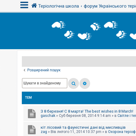
Теріологічна школа
форум Українського тері
В
х
і
д
Р
е
є
Розширений пошук
с
т
р
а
ц
і
ТЕМ
я
З 8 березня! С 8 марта! The best wishes in 8 March!
Т
gaschak
»
Суб березня 08, 2014 9:14 am
» в
Світле і т
е
м
кіт лісовий та фауністичні дані від мисливців
и
б
zag
»
Вів лютого 11, 2014 10:37 pm
» в
Охорона теріоф