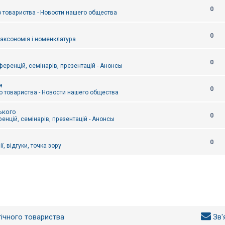
0
 товариства - Новости нашего общества
0
таксономія і номенклатура
0
еренцій, семінарів, презентацій - Анонсы
я
0
 товариства - Новости нашего общества
ького
0
енцій, семінарів, презентацій - Анонсы
0
ї, відгуки, точка зору
гічного товариства
Зв'