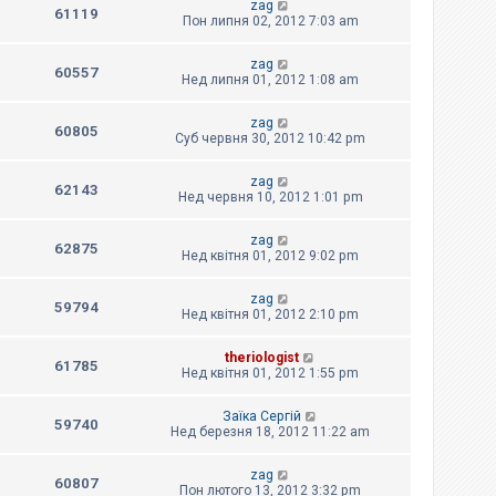
zag
61119
Пон липня 02, 2012 7:03 am
zag
60557
Нед липня 01, 2012 1:08 am
zag
60805
Суб червня 30, 2012 10:42 pm
zag
62143
Нед червня 10, 2012 1:01 pm
zag
62875
Нед квітня 01, 2012 9:02 pm
zag
59794
Нед квітня 01, 2012 2:10 pm
theriologist
61785
Нед квітня 01, 2012 1:55 pm
Заїка Сергій
59740
Нед березня 18, 2012 11:22 am
zag
60807
Пон лютого 13, 2012 3:32 pm