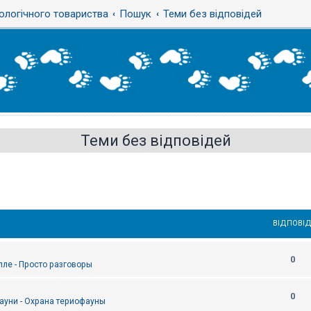
ологічного товариства
Пошук
Теми без відповідей
Теми без відповідей
ВІДПОВІД
0
епле - Просто разговоры
0
ауни - Охрана териофауны