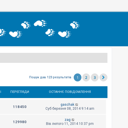
1
2
3
Пошук дав 123 результатів
І
ПЕРЕГЛЯДИ
ОСТАННЄ ПОВІДОМЛЕННЯ
gaschak
118450
Суб березня 08, 2014 9:14 am
zag
129980
Вів лютого 11, 2014 10:37 pm