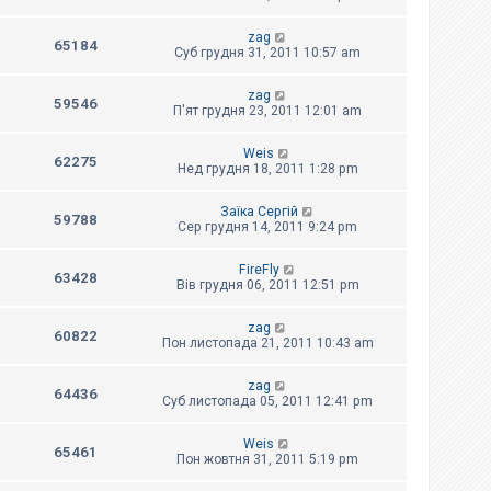
zag
65184
Суб грудня 31, 2011 10:57 am
zag
59546
П'ят грудня 23, 2011 12:01 am
Weis
62275
Нед грудня 18, 2011 1:28 pm
Заїка Сергій
59788
Сер грудня 14, 2011 9:24 pm
FireFly
63428
Вів грудня 06, 2011 12:51 pm
zag
60822
Пон листопада 21, 2011 10:43 am
zag
64436
Суб листопада 05, 2011 12:41 pm
Weis
65461
Пон жовтня 31, 2011 5:19 pm