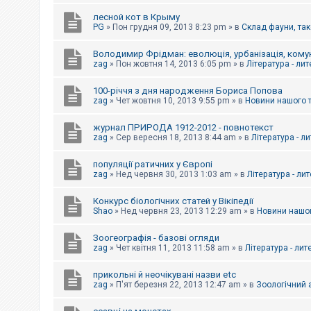
е
з
лесной кот в Крыму
в
PG
»
Пон грудня 09, 2013 8:23 pm
» в
Склад фауни, так
і
д
п
Володимир Фрідман: еволюція, урбанізація, комун
о
zag
»
Пон жовтня 14, 2013 6:05 pm
» в
Література - ли
в
і
д
100-річчя з дня народження Бориса Попова
е
zag
»
Чет жовтня 10, 2013 9:55 pm
» в
Новини нашого 
й
журнал ПРИРОДА 1912-2012 - повнотекст
zag
»
Сер вересня 18, 2013 8:44 am
» в
Література - л
А
к
популяції ратичних у Європі
т
и
zag
»
Нед червня 30, 2013 1:03 am
» в
Література - ли
в
н
Конкурс біологічних статей у Вікіпедії
і
Shao
»
Нед червня 23, 2013 12:29 am
» в
Новини нашог
т
е
м
Зоогеографія - базові огляди
и
zag
»
Чет квітня 11, 2013 11:58 am
» в
Література - лит
прикольні й неочікувані назви etc
П
zag
»
П'ят березня 22, 2013 12:47 am
» в
Зоологічний а
о
ш
у