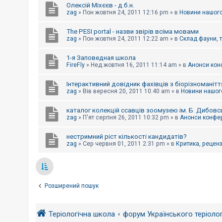
Олексій Міхєєв - д.б.н.
zag
»
Пон жовтня 24, 2011 12:16 pm
» в
Новини нашого
The PESI portal - назви звірів всіма мовами
zag
»
Пон жовтня 24, 2011 12:22 am
» в
Склад фауни, 
1-я Заповедная школа
FireFly
»
Нед жовтня 16, 2011 11:14 am
» в
Анонси конф
Інтерактивний довідник фахівців з біорізноманітт
zag
»
Вів вересня 20, 2011 10:40 am
» в
Новини нашого
каталог колекцій ссавців зоомузею ім. Б. Дибовс
zag
»
П'ят серпня 26, 2011 10:32 pm
» в
Анонси конфер
нестримний ріст кількості кандидатів?
zag
»
Сер червня 01, 2011 2:31 pm
» в
Критика, рецензі
Розширений пошук
Теріологічна школа
форум Українського теріоло