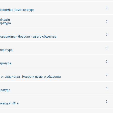
0
сономія і номенклатура
ікація
0
тература
0
товариства - Новости нашего общества
0
итература
0
тература
0
о товариства - Новости нашего общества
0
ература
0
некдот. Фіглі