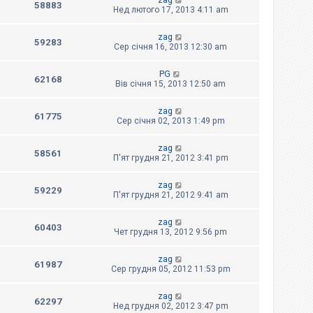
zag
58883
Нед лютого 17, 2013 4:11 am
zag
59283
Сер січня 16, 2013 12:30 am
PG
62168
Вів січня 15, 2013 12:50 am
zag
61775
Сер січня 02, 2013 1:49 pm
zag
58561
П'ят грудня 21, 2012 3:41 pm
zag
59229
П'ят грудня 21, 2012 9:41 am
zag
60403
Чет грудня 13, 2012 9:56 pm
zag
61987
Сер грудня 05, 2012 11:53 pm
zag
62297
Нед грудня 02, 2012 3:47 pm