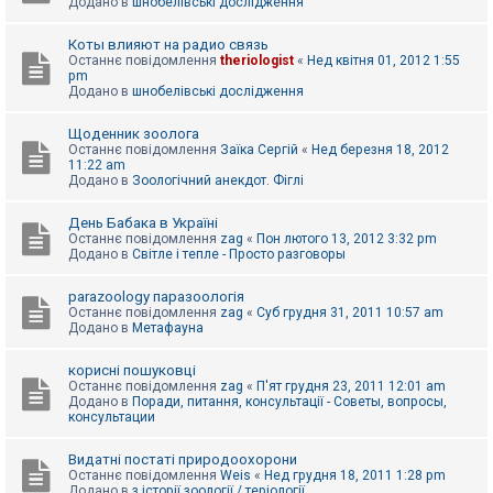
Додано в
шнобелівські дослідження
Коты влияют на радио связь
Останнє повідомлення
theriologist
«
Нед квітня 01, 2012 1:55
pm
Додано в
шнобелівські дослідження
Щоденник зоолога
Останнє повідомлення
Заїка Сергій
«
Нед березня 18, 2012
11:22 am
Додано в
Зоологічний анекдот. Фіглі
День Бабака в Україні
Останнє повідомлення
zag
«
Пон лютого 13, 2012 3:32 pm
Додано в
Світле і тепле - Просто разговоры
parazoology паразоологія
Останнє повідомлення
zag
«
Суб грудня 31, 2011 10:57 am
Додано в
Метафауна
корисні пошуковці
Останнє повідомлення
zag
«
П'ят грудня 23, 2011 12:01 am
Додано в
Поради, питання, консультації - Советы, вопросы,
консультации
Видатні постаті природоохорони
Останнє повідомлення
Weis
«
Нед грудня 18, 2011 1:28 pm
Додано в
з історії зоології / теріології