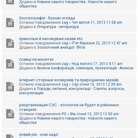
Додано в
Новини нашого товариства - Новости нашего
к
общества
Зоогеографія - базові огляди
Д
Останнє повідомлення
zag
«
Чет квітня 11, 2013 11:58 am
о
Додано в
Література - литература
п
о
м
прикольні й неочікувані назви etc
о
Останнє повідомлення
zag
«
П'ят березня 22, 2013 12:47 am
г
Додано в
Зоологічний анекдот. Фіглі
а
ссавці на монетах
Останнє повідомлення
zag
«
Нед лютого 17, 2013 4:11 am
Додано в
Анонси конференцій, семінарів, презентацій - Анонсы
інтернет-сторінки зоомузеїв та природничих музеїв
Останнє повідомлення
zag
«
Сер січня 16, 2013 12:30 am
Додано в
Поради, питання, консультації - Советы, вопросы,
консультации
реорганизация СЭС - зоологов не будет в районных
станциях
Останнє повідомлення
PG
«
Вів січня 15, 2013 12:50 am
Додано в
Новини нашого товариства - Новости нашего
общества
новий рік - нові надії