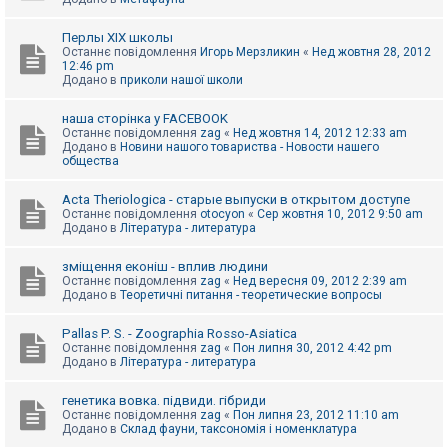
Перлы ХІХ школы
Останнє повідомлення
Игорь Мерзликин
«
Нед жовтня 28, 2012
12:46 pm
Додано в
приколи нашої школи
наша сторінка у FACEBOOK
Останнє повідомлення
zag
«
Нед жовтня 14, 2012 12:33 am
Додано в
Новини нашого товариства - Новости нашего
общества
Acta Theriologica - старые выпуски в открытом доступе
Останнє повідомлення
otocyon
«
Сер жовтня 10, 2012 9:50 am
Додано в
Література - литература
зміщення еконіш - вплив людини
Останнє повідомлення
zag
«
Нед вересня 09, 2012 2:39 am
Додано в
Теоретичні питання - теоретические вопросы
Pallas P. S. - Zoographia Rosso-Asiatica
Останнє повідомлення
zag
«
Пон липня 30, 2012 4:42 pm
Додано в
Література - литература
генетика вовка. підвиди. гібриди
Останнє повідомлення
zag
«
Пон липня 23, 2012 11:10 am
Додано в
Склад фауни, таксономія і номенклатура