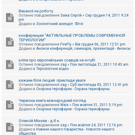
Вакансії на роботу
Останнє повідомлення
Заїка Сергій
«
Сер грудня 14, 2011 9:24
pm
Додано в
Зоологічний анекдот. Фіглі
конференция "АКТУАЛЬНЫЕ ПРОБЛЕМЫ СОВРЕМЕННОЙ
ТЕРИОЛОГИИ"
Останнє повідомлення
FireFly
«
Вів грудня 06, 2011 12:51 pm
Додано в
Анонси конференцій, семінарів, презентацій - Анонсы
кліпи про європейських ссавців на ютубі
Останнє повідомлення
zag
«
Пон листопада 21, 2011 10:43 am
Додано в
Теріологічне відео
кажани біля людей. приклади уваги
Останнє повідомлення
zag
«
Суб листопада 05, 2011 12:41 pm
Додано в
Охорона теріофауни - Охрана териофауны
Червона книга міжнародний погляд
Останнє повідомлення
Weis
«
Пон жовтня 31, 2011 5:19 pm
Додано в
Охорона теріофауни - Охрана териофауны
Олексій Міхєєв - д.б.н.
Останнє повідомлення
zag
«
Пон жовтня 24, 2011 12:16 pm
Додано в
Новини нашого товариства - Новости нашего
общества