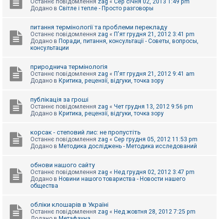
Останнє повідомлення
zag
«
Сер січня 02, 2013 1:49 pm
Додано в
Світле і тепле - Просто разговоры
питання термінології та проблеми перекладу
Останнє повідомлення
zag
«
П'ят грудня 21, 2012 3:41 pm
Додано в
Поради, питання, консультації - Советы, вопросы,
консультации
природнича термінологія
Останнє повідомлення
zag
«
П'ят грудня 21, 2012 9:41 am
Додано в
Критика, рецензії, відгуки, точка зору
публікація за гроші
Останнє повідомлення
zag
«
Чет грудня 13, 2012 9:56 pm
Додано в
Критика, рецензії, відгуки, точка зору
корсак - степовий лис: не пропустіть
Останнє повідомлення
zag
«
Сер грудня 05, 2012 11:53 pm
Додано в
Методика досліджень - Методика исследований
обнови нашого сайту
Останнє повідомлення
zag
«
Нед грудня 02, 2012 3:47 pm
Додано в
Новини нашого товариства - Новости нашего
общества
обліки клошарів в Україні
Останнє повідомлення
zag
«
Нед жовтня 28, 2012 7:25 pm
Додано в
Метафауна