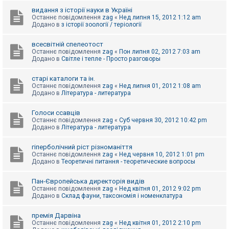
видання з історії науки в Україні
Останнє повідомлення
zag
«
Нед липня 15, 2012 1:12 am
Додано в
з історії зоології / теріології
всесвітній спелеотост
Останнє повідомлення
zag
«
Пон липня 02, 2012 7:03 am
Додано в
Світле і тепле - Просто разговоры
старі каталоги та ін.
Останнє повідомлення
zag
«
Нед липня 01, 2012 1:08 am
Додано в
Література - литература
Голоси ссавців
Останнє повідомлення
zag
«
Суб червня 30, 2012 10:42 pm
Додано в
Література - литература
гіперболічний ріст різноманіття
Останнє повідомлення
zag
«
Нед червня 10, 2012 1:01 pm
Додано в
Теоретичні питання - теоретические вопросы
Пан-Європейська директорія видів
Останнє повідомлення
zag
«
Нед квітня 01, 2012 9:02 pm
Додано в
Склад фауни, таксономія і номенклатура
премія Дарвіна
Останнє повідомлення
zag
«
Нед квітня 01, 2012 2:10 pm