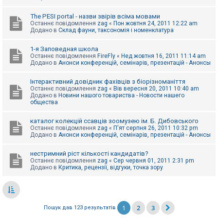
The PESI portal - назви звірів всіма мовами
Останнє повідомлення
zag
«
Пон жовтня 24, 2011 12:22 am
Додано в
Склад фауни, таксономія і номенклатура
1-я Заповедная школа
Останнє повідомлення
FireFly
«
Нед жовтня 16, 2011 11:14 am
Додано в
Анонси конференцій, семінарів, презентацій - Анонсы
Інтерактивний довідник фахівців з біорізноманіття
Останнє повідомлення
zag
«
Вів вересня 20, 2011 10:40 am
Додано в
Новини нашого товариства - Новости нашего
общества
каталог колекцій ссавців зоомузею ім. Б. Дибовського
Останнє повідомлення
zag
«
П'ят серпня 26, 2011 10:32 pm
Додано в
Анонси конференцій, семінарів, презентацій - Анонсы
нестримний ріст кількості кандидатів?
Останнє повідомлення
zag
«
Сер червня 01, 2011 2:31 pm
Додано в
Критика, рецензії, відгуки, точка зору
1
2
3
Пошук дав 123 результатів