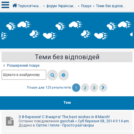
Теріологічна школа
форум Українського теріологічного товариства
Пошук
Теми без відповідей
В
х
і
д
Теми без відповідей
Р
е
Розширений пошук
є
с
т
р
а
1
2
3
Пошук дав 123 результатів
ц
і
я
Тем
Т
З 8 березня! С 8 марта! The best wishes in 8 March!
е
Останнє повідомлення
gaschak
«
Суб березня 08, 2014 9:14 am
м
Додано в
Світле і тепле - Просто разговоры
и
б