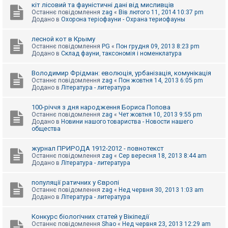
е
кіт лісовий та фауністичні дані від мисливців
з
Останнє повідомлення
zag
«
Вів лютого 11, 2014 10:37 pm
в
Додано в
Охорона теріофауни - Охрана териофауны
і
д
п
лесной кот в Крыму
о
Останнє повідомлення
PG
«
Пон грудня 09, 2013 8:23 pm
в
Додано в
Склад фауни, таксономія і номенклатура
і
д
е
Володимир Фрідман: еволюція, урбанізація, комунікація
й
Останнє повідомлення
zag
«
Пон жовтня 14, 2013 6:05 pm
Додано в
Література - литература
А
100-річчя з дня народження Бориса Попова
к
Останнє повідомлення
zag
«
Чет жовтня 10, 2013 9:55 pm
т
Додано в
Новини нашого товариства - Новости нашего
и
общества
в
н
журнал ПРИРОДА 1912-2012 - повнотекст
і
Останнє повідомлення
zag
«
Сер вересня 18, 2013 8:44 am
т
Додано в
Література - литература
е
м
и
популяції ратичних у Європі
Останнє повідомлення
zag
«
Нед червня 30, 2013 1:03 am
Додано в
Література - литература
П
о
Конкурс біологічних статей у Вікіпедії
ш
Останнє повідомлення
Shao
«
Нед червня 23, 2013 12:29 am
у