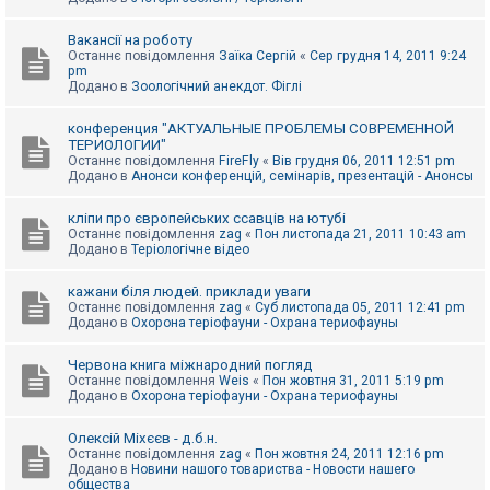
Вакансії на роботу
Останнє повідомлення
Заїка Сергій
«
Сер грудня 14, 2011 9:24
pm
Додано в
Зоологічний анекдот. Фіглі
конференция "АКТУАЛЬНЫЕ ПРОБЛЕМЫ СОВРЕМЕННОЙ
ТЕРИОЛОГИИ"
Останнє повідомлення
FireFly
«
Вів грудня 06, 2011 12:51 pm
Додано в
Анонси конференцій, семінарів, презентацій - Анонсы
кліпи про європейських ссавців на ютубі
Останнє повідомлення
zag
«
Пон листопада 21, 2011 10:43 am
Додано в
Теріологічне відео
кажани біля людей. приклади уваги
Останнє повідомлення
zag
«
Суб листопада 05, 2011 12:41 pm
Додано в
Охорона теріофауни - Охрана териофауны
Червона книга міжнародний погляд
Останнє повідомлення
Weis
«
Пон жовтня 31, 2011 5:19 pm
Додано в
Охорона теріофауни - Охрана териофауны
Олексій Міхєєв - д.б.н.
Останнє повідомлення
zag
«
Пон жовтня 24, 2011 12:16 pm
Додано в
Новини нашого товариства - Новости нашего
общества