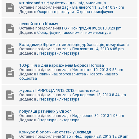
е
кіт лісовий та фауністичні дані від мисливців
з
Останнє повідомлення
zag
«
Вів лютого 11, 2014 10:37 pm
в
Додано в
Охорона теріофауни - Охрана териофауны
і
д
п
лесной кот в Крыму
о
Останнє повідомлення
PG
«
Пон грудня 09, 2013 8:23 pm
в
Додано в
Склад фауни, таксономія і номенклатура
і
д
е
Володимир Фрідман: еволюція, урбанізація, комунікація
й
Останнє повідомлення
zag
«
Пон жовтня 14, 2013 6:05 pm
Додано в
Література - литература
А
100-річчя з дня народження Бориса Попова
к
Останнє повідомлення
zag
«
Чет жовтня 10, 2013 9:55 pm
т
Додано в
Новини нашого товариства - Новости нашего
и
общества
в
н
журнал ПРИРОДА 1912-2012 - повнотекст
і
Останнє повідомлення
zag
«
Сер вересня 18, 2013 8:44 am
т
Додано в
Література - литература
е
м
и
популяції ратичних у Європі
Останнє повідомлення
zag
«
Нед червня 30, 2013 1:03 am
Додано в
Література - литература
П
о
Конкурс біологічних статей у Вікіпедії
ш
Останнє повідомлення
Shao
«
Нед червня 23, 2013 12:29 am
у