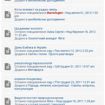
Додано в
шнобелівські дослідження
Коты влияют на радио связь
Останнє повідомлення
theriologist
«
Нед квітня 01, 2012 1:55
pm
Додано в
шнобелівські дослідження
Щоденник зоолога
Останнє повідомлення
Заїка Сергій
«
Нед березня 18, 2012
11:22 am
Додано в
Зоологічний анекдот. Фіглі
День Бабака в Україні
Останнє повідомлення
zag
«
Пон лютого 13, 2012 3:32 pm
Додано в
Світле і тепле - Просто разговоры
parazoology паразоологія
Останнє повідомлення
zag
«
Суб грудня 31, 2011 10:57 am
Додано в
Метафауна
корисні пошуковці
Останнє повідомлення
zag
«
П'ят грудня 23, 2011 12:01 am
Додано в
Поради, питання, консультації - Советы, вопросы,
консультации
Видатні постаті природоохорони
Останнє повідомлення
Weis
«
Нед грудня 18, 2011 1:28 pm
Додано в
з історії зоології / теріології