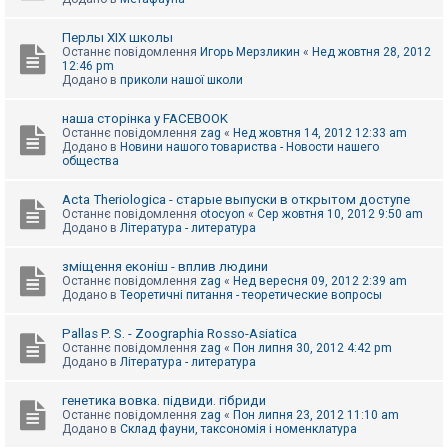
Перлы ХІХ школы
Останнє повідомлення
Игорь Мерзликин
«
Нед жовтня 28, 2012
12:46 pm
Додано в
приколи нашої школи
наша сторінка у FACEBOOK
Останнє повідомлення
zag
«
Нед жовтня 14, 2012 12:33 am
Додано в
Новини нашого товариства - Новости нашего
общества
Acta Theriologica - старые выпуски в открытом доступе
Останнє повідомлення
otocyon
«
Сер жовтня 10, 2012 9:50 am
Додано в
Література - литература
зміщення еконіш - вплив людини
Останнє повідомлення
zag
«
Нед вересня 09, 2012 2:39 am
Додано в
Теоретичні питання - теоретические вопросы
Pallas P. S. - Zoographia Rosso-Asiatica
Останнє повідомлення
zag
«
Пон липня 30, 2012 4:42 pm
Додано в
Література - литература
генетика вовка. підвиди. гібриди
Останнє повідомлення
zag
«
Пон липня 23, 2012 11:10 am
Додано в
Склад фауни, таксономія і номенклатура