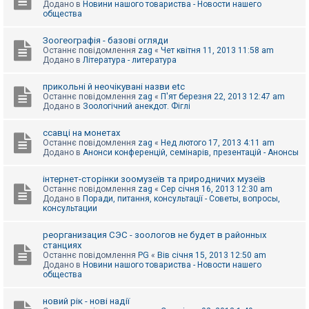
Додано в
Новини нашого товариства - Новости нашего
к
общества
Зоогеографія - базові огляди
Д
Останнє повідомлення
zag
«
Чет квітня 11, 2013 11:58 am
о
Додано в
Література - литература
п
о
м
прикольні й неочікувані назви etc
о
Останнє повідомлення
zag
«
П'ят березня 22, 2013 12:47 am
г
Додано в
Зоологічний анекдот. Фіглі
а
ссавці на монетах
Останнє повідомлення
zag
«
Нед лютого 17, 2013 4:11 am
Додано в
Анонси конференцій, семінарів, презентацій - Анонсы
інтернет-сторінки зоомузеїв та природничих музеїв
Останнє повідомлення
zag
«
Сер січня 16, 2013 12:30 am
Додано в
Поради, питання, консультації - Советы, вопросы,
консультации
реорганизация СЭС - зоологов не будет в районных
станциях
Останнє повідомлення
PG
«
Вів січня 15, 2013 12:50 am
Додано в
Новини нашого товариства - Новости нашего
общества
новий рік - нові надії