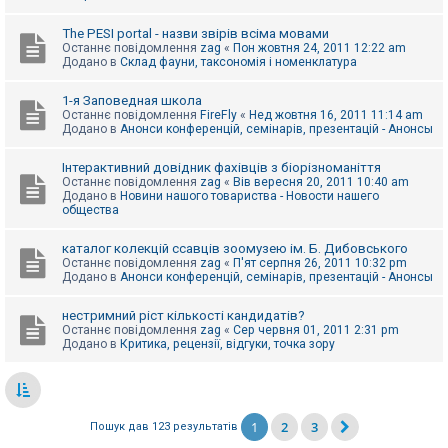
The PESI portal - назви звірів всіма мовами
Останнє повідомлення
zag
«
Пон жовтня 24, 2011 12:22 am
Додано в
Склад фауни, таксономія і номенклатура
1-я Заповедная школа
Останнє повідомлення
FireFly
«
Нед жовтня 16, 2011 11:14 am
Додано в
Анонси конференцій, семінарів, презентацій - Анонсы
Інтерактивний довідник фахівців з біорізноманіття
Останнє повідомлення
zag
«
Вів вересня 20, 2011 10:40 am
Додано в
Новини нашого товариства - Новости нашего
общества
каталог колекцій ссавців зоомузею ім. Б. Дибовського
Останнє повідомлення
zag
«
П'ят серпня 26, 2011 10:32 pm
Додано в
Анонси конференцій, семінарів, презентацій - Анонсы
нестримний ріст кількості кандидатів?
Останнє повідомлення
zag
«
Сер червня 01, 2011 2:31 pm
Додано в
Критика, рецензії, відгуки, точка зору
1
2
3
Пошук дав 123 результатів