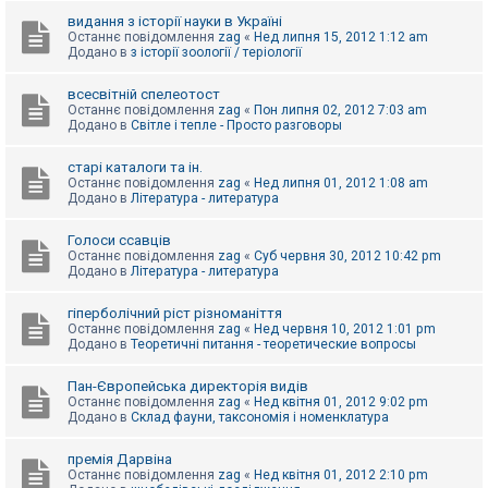
видання з історії науки в Україні
Останнє повідомлення
zag
«
Нед липня 15, 2012 1:12 am
Додано в
з історії зоології / теріології
всесвітній спелеотост
Останнє повідомлення
zag
«
Пон липня 02, 2012 7:03 am
Додано в
Світле і тепле - Просто разговоры
старі каталоги та ін.
Останнє повідомлення
zag
«
Нед липня 01, 2012 1:08 am
Додано в
Література - литература
Голоси ссавців
Останнє повідомлення
zag
«
Суб червня 30, 2012 10:42 pm
Додано в
Література - литература
гіперболічний ріст різноманіття
Останнє повідомлення
zag
«
Нед червня 10, 2012 1:01 pm
Додано в
Теоретичні питання - теоретические вопросы
Пан-Європейська директорія видів
Останнє повідомлення
zag
«
Нед квітня 01, 2012 9:02 pm
Додано в
Склад фауни, таксономія і номенклатура
премія Дарвіна
Останнє повідомлення
zag
«
Нед квітня 01, 2012 2:10 pm