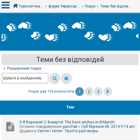
Теріологічна школа
форум Українського теріологічного товариства
Пошук
Теми без відповідей
В
х
і
д
Теми без відповідей
Р
е
Розширений пошук
є
с
т
р
а
1
2
3
Пошук дав 123 результатів
ц
і
я
Тем
Т
З 8 березня! С 8 марта! The best wishes in 8 March!
е
Останнє повідомлення
gaschak
«
Суб березня 08, 2014 9:14 am
м
Додано в
Світле і тепле - Просто разговоры
и
б