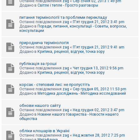
Останнє повідомлення
zag
«
Сер січня 02, 2013 1:49 pm
Додано в
Світле і тепле - Просто разговоры
питання термінології та проблеми перекладу
Останнє повідомлення
zag
«
П'ят грудня 21, 2012 3:41 pm
Додано в
Поради, питання, консультації - Советы, вопросы,
консультации
природнича термінологія
Останнє повідомлення
zag
«
П'ят грудня 21, 2012 9:41 am
Додано в
Критика, рецензії, відгуки, точка зору
публікація за гроші
Останнє повідомлення
zag
«
Чет грудня 13, 2012 9:56 pm
Додано в
Критика, рецензії, відгуки, точка зору
корсак - степовий лис: не пропустіть
Останнє повідомлення
zag
«
Сер грудня 05, 2012 11:53 pm
Додано в
Методика досліджень - Методика исследований
обнови нашого сайту
Останнє повідомлення
zag
«
Нед грудня 02, 2012 3:47 pm
Додано в
Новини нашого товариства - Новости нашего
общества
обліки клошарів в Україні
Останнє повідомлення
zag
«
Нед жовтня 28, 2012 7:25 pm
Додано в
Метафауна