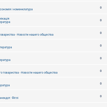
0
сономія і номенклатура
ікація
0
тература
0
товариства - Новости нашего общества
0
итература
0
тература
0
о товариства - Новости нашего общества
0
ература
0
некдот. Фіглі