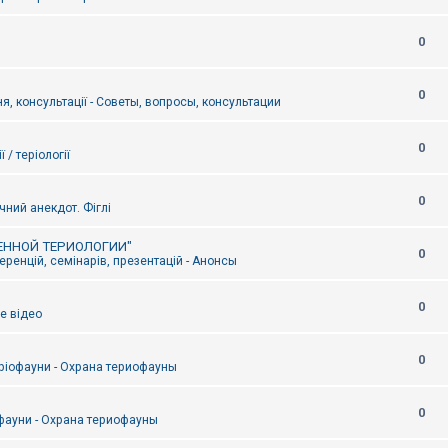
0
0
я, консультації - Советы, вопросы, консультации
0
ї / теріології
0
чний анекдот. Фіглі
ЕННОЙ ТЕРИОЛОГИИ"
0
ренцій, семінарів, презентацій - Анонсы
0
е відео
0
ріофауни - Охрана териофауны
0
фауни - Охрана териофауны