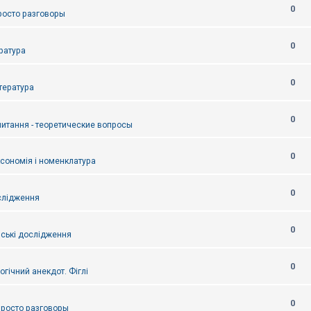
0
Просто разговоры
0
ература
0
итература
0
питання - теоретические вопросы
0
ксономія і номенклатура
0
слідження
0
ські дослідження
0
огічний анекдот. Фіглі
0
 Просто разговоры