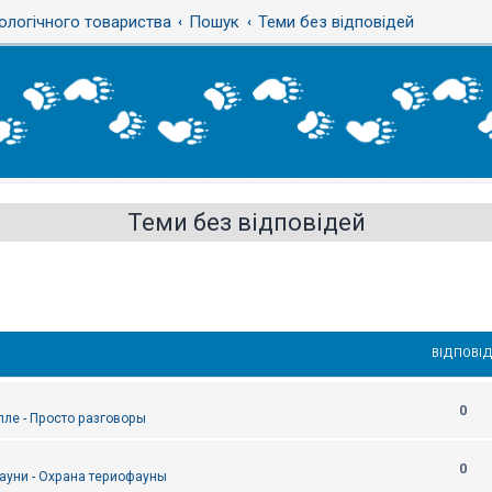
ологічного товариства
Пошук
Теми без відповідей
Теми без відповідей
ВІДПОВІД
0
епле - Просто разговоры
0
ауни - Охрана териофауны