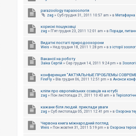
parazoology паразоологія
zag
»
Суб грудня 31, 2011 10:57 am
» в
Метафауна
корисні пошуковці
zag
»
П'ят грудня 23, 2011 12:01 am
» в
Поради, питанн
Видатні постаті природоохорони
Weis
»
Нед грудня 18, 2011 1:28 pm
» в
з історії зоологі
Вакансії на роботу
Заїка Сергій
»
Сер грудня 14, 2011 9:24 pm
» в
Зоологі
конференция "АКТУАЛЬНЫЕ ПРОБЛЕМЫ СОВРЕМ
FireFly
»
Вів грудня 06, 2011 12:51 pm
» в
Анонси конфе
кліпи про європейських ссавців на ютубі
zag
»
Пон листопада 21, 2011 10:43 am
» в
Теріологічн
кажани біля людей. приклади уваги
zag
»
Суб листопада 05, 2011 12:41 pm
» в
Охорона те
Червона книга міжнародний погляд
Weis
»
Пон жовтня 31, 2011 5:19 pm
» в
Охорона теріо