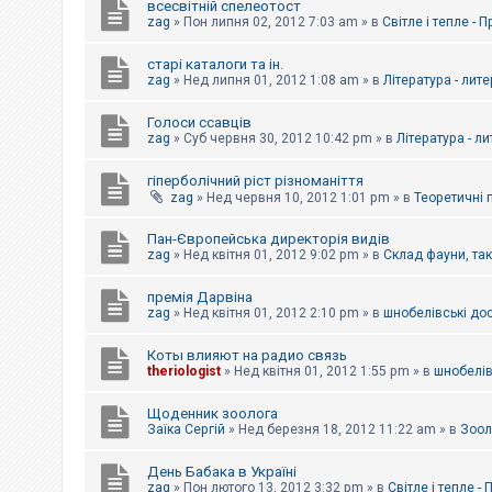
всесвітній спелеотост
zag
»
Пон липня 02, 2012 7:03 am
» в
Світле і тепле - 
старі каталоги та ін.
zag
»
Нед липня 01, 2012 1:08 am
» в
Література - лит
Голоси ссавців
zag
»
Суб червня 30, 2012 10:42 pm
» в
Література - л
гіперболічний ріст різноманіття
zag
»
Нед червня 10, 2012 1:01 pm
» в
Теоретичні 
Пан-Європейська директорія видів
zag
»
Нед квітня 01, 2012 9:02 pm
» в
Склад фауни, та
премія Дарвіна
zag
»
Нед квітня 01, 2012 2:10 pm
» в
шнобелівські до
Коты влияют на радио связь
theriologist
»
Нед квітня 01, 2012 1:55 pm
» в
шнобелів
Щоденник зоолога
Заїка Сергій
»
Нед березня 18, 2012 11:22 am
» в
Зоол
День Бабака в Україні
zag
»
Пон лютого 13, 2012 3:32 pm
» в
Світле і тепле -