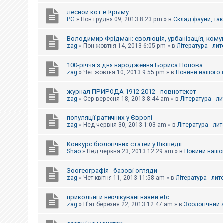
е
з
лесной кот в Крыму
в
PG
»
Пон грудня 09, 2013 8:23 pm
» в
Склад фауни, так
і
д
п
Володимир Фрідман: еволюція, урбанізація, комун
о
zag
»
Пон жовтня 14, 2013 6:05 pm
» в
Література - ли
в
і
д
100-річчя з дня народження Бориса Попова
е
zag
»
Чет жовтня 10, 2013 9:55 pm
» в
Новини нашого 
й
журнал ПРИРОДА 1912-2012 - повнотекст
zag
»
Сер вересня 18, 2013 8:44 am
» в
Література - л
А
к
популяції ратичних у Європі
т
и
zag
»
Нед червня 30, 2013 1:03 am
» в
Література - ли
в
н
Конкурс біологічних статей у Вікіпедії
і
Shao
»
Нед червня 23, 2013 12:29 am
» в
Новини нашог
т
е
м
Зоогеографія - базові огляди
и
zag
»
Чет квітня 11, 2013 11:58 am
» в
Література - лит
прикольні й неочікувані назви etc
П
zag
»
П'ят березня 22, 2013 12:47 am
» в
Зоологічний а
о
ш
у