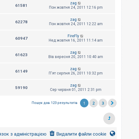
zag
61581
Пон жовтня 24, 2011 12:16 pm
zag
62278
Пон жовтня 24, 2011 12:22 am
FireFly
60947
Нед жовтня 16, 2011 11:14 am
zag
61623
Вів вересня 20, 2011 10:40 am
zag
61149
П'ят серпня 26, 2011 10:32 pm
zag
59190
Сер червня 01, 2011 2:31 pm
1
2
3
Пошук дав 123 результатів
язок з адміністрацією
Видалити файли cookie