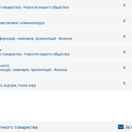
0
 товариства - Новости нашего общества
0
таксономія і номенклатура
0
еренцій, семінарів, презентацій - Анонсы
я
0
 товариства - Новости нашего общества
ького
0
енцій, семінарів, презентацій - Анонсы
0
ї, відгуки, точка зору
гічного товариства
Зв'