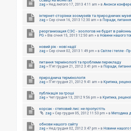
ссавці на монетах
к
zag
»
Нед лютого 17, 2013 4:11 am
» в
Анонси конферен
інтернет-сторінки зоомузеїв та природничих музе
Д
zag
»
Сер січня 16, 2013 12:30 am
» в
Поради, питання,
о
п
реорганизация СЭС - зоологов не будет в районн
о
PG
»
Вів січня 15, 2013 12:50 am
» в
Новини нашого то
м
о
г
новий рік - нові надії
а
zag
»
Сер січня 02, 2013 1:49 pm
» в
Світле і тепле - 
питання термінології та проблеми перекладу
zag
»
П'ят грудня 21, 2012 3:41 pm
» в
Поради, питання
природнича термінологія
zag
»
П'ят грудня 21, 2012 9:41 am
» в
Критика, рецензі
публікація за гроші
zag
»
Чет грудня 13, 2012 9:56 pm
» в
Критика, рецензії
корсак - степовий лис: не пропустіть
zag
»
Сер грудня 05, 2012 11:53 pm
» в
Методика д
обнови нашого сайту
zag
»
Нед грудня 02, 2012 3:47 pm
» в
Новини нашого 