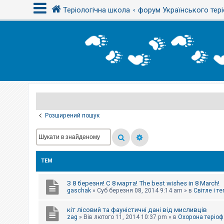
Теріологічна школа
форум Українського тері
В
х
і
д
Р
е
є
Розширений пошук
с
т
р
а
ц
і
ТЕМ
я
З 8 березня! С 8 марта! The best wishes in 8 March!
Т
gaschak
»
Суб березня 08, 2014 9:14 am
» в
Світле і т
е
м
кіт лісовий та фауністичні дані від мисливців
и
б
zag
»
Вів лютого 11, 2014 10:37 pm
» в
Охорона теріоф