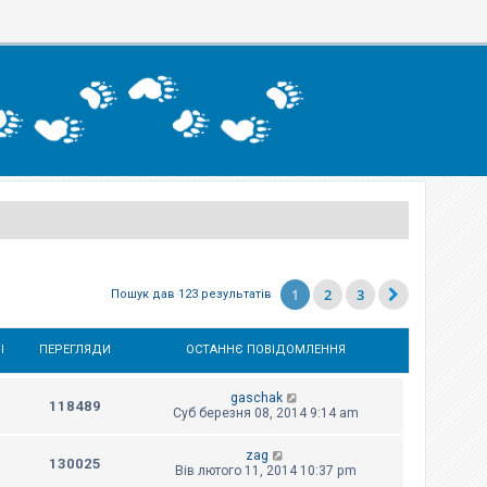
1
2
3
Пошук дав 123 результатів
І
ПЕРЕГЛЯДИ
ОСТАННЄ ПОВІДОМЛЕННЯ
gaschak
118489
Суб березня 08, 2014 9:14 am
zag
130025
Вів лютого 11, 2014 10:37 pm