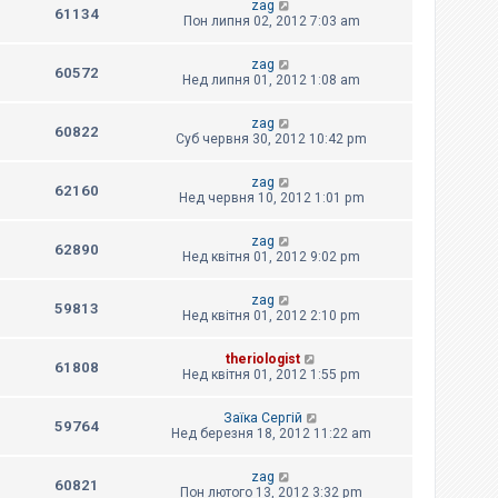
zag
61134
Пон липня 02, 2012 7:03 am
zag
60572
Нед липня 01, 2012 1:08 am
zag
60822
Суб червня 30, 2012 10:42 pm
zag
62160
Нед червня 10, 2012 1:01 pm
zag
62890
Нед квітня 01, 2012 9:02 pm
zag
59813
Нед квітня 01, 2012 2:10 pm
theriologist
61808
Нед квітня 01, 2012 1:55 pm
Заїка Сергій
59764
Нед березня 18, 2012 11:22 am
zag
60821
Пон лютого 13, 2012 3:32 pm