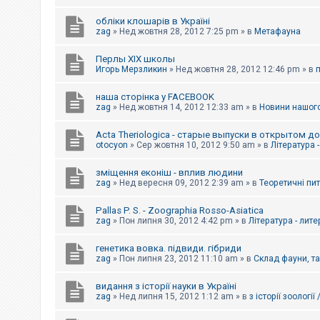
обліки клошарів в Україні
zag
»
Нед жовтня 28, 2012 7:25 pm
» в
Метафауна
Перлы ХІХ школы
Игорь Мерзликин
»
Нед жовтня 28, 2012 12:46 pm
» в
наша сторінка у FACEBOOK
zag
»
Нед жовтня 14, 2012 12:33 am
» в
Новини нашого
Acta Theriologica - старые выпуски в открытом д
otocyon
»
Сер жовтня 10, 2012 9:50 am
» в
Література 
зміщення еконіш - вплив людини
zag
»
Нед вересня 09, 2012 2:39 am
» в
Теоретичні пи
Pallas P. S. - Zoographia Rosso-Asiatica
zag
»
Пон липня 30, 2012 4:42 pm
» в
Література - лит
генетика вовка. підвиди. гібриди
zag
»
Пон липня 23, 2012 11:10 am
» в
Склад фауни, т
видання з історії науки в Україні
zag
»
Нед липня 15, 2012 1:12 am
» в
з історії зоології 