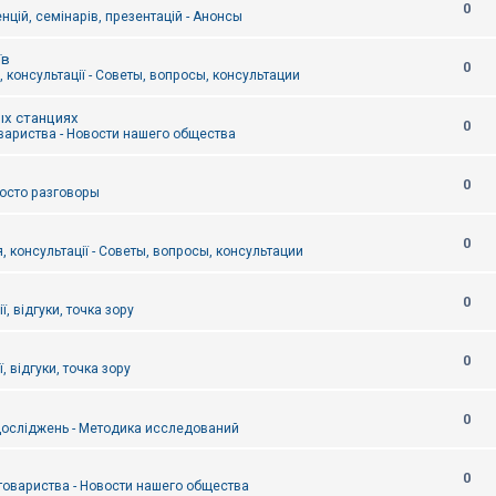
0
цій, семінарів, презентацій - Анонсы
їв
0
 консультації - Советы, вопросы, консультации
ых станциях
0
вариства - Новости нашего общества
0
Просто разговоры
0
, консультації - Советы, вопросы, консультации
0
ї, відгуки, точка зору
0
, відгуки, точка зору
0
осліджень - Методика исследований
0
товариства - Новости нашего общества