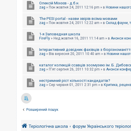
Олексій Міхєєв - д.б.н.
zag
»
Пон жовтня 24, 2011 12:16 pm
» в
Новини нашого
The PESI portal - назви звірів всіма мовами
zag
»
Пон жовтня 24, 2011 12:22 am
» в
Склад фауни, 
1-я Заповедная школа
FireFly
»
Нед жовтня 16, 2011 11:14 am
» в
Анонси конф
Інтерактивний довідник фахівців з біорізноманітт
zag
»
Вів вересня 20, 2011 10:40 am
» в
Новини нашого
каталог колекцій ссавців зоомузею ім. Б. Дибовс
zag
»
П'ят серпня 26, 2011 10:32 pm
» в
Анонси конфер
нестримний ріст кількості кандидатів?
zag
»
Сер червня 01, 2011 2:31 pm
» в
Критика, рецензі
Розширений пошук
Теріологічна школа
форум Українського теріоло