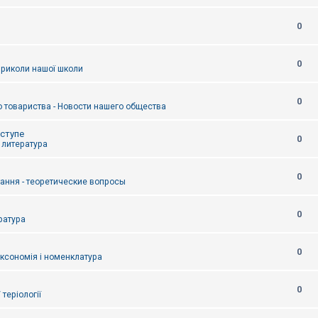
0
0
приколи нашої школи
0
 товариства - Новости нашего общества
оступе
0
- литература
0
тання - теоретические вопросы
0
ература
0
аксономія і номенклатура
0
/ теріології