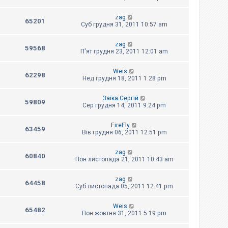
zag
65201
Суб грудня 31, 2011 10:57 am
zag
59568
П'ят грудня 23, 2011 12:01 am
Weis
62298
Нед грудня 18, 2011 1:28 pm
Заїка Сергій
59809
Сер грудня 14, 2011 9:24 pm
FireFly
63459
Вів грудня 06, 2011 12:51 pm
zag
60840
Пон листопада 21, 2011 10:43 am
zag
64458
Суб листопада 05, 2011 12:41 pm
Weis
65482
Пон жовтня 31, 2011 5:19 pm