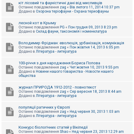
е
кіт лісовий та фауністичні дані від мисливців
з
Останнє повідомлення
zag
«
Вів лютого 11, 2014 10:37 pm
в
Додано в
Охорона теріофауни - Охрана териофауны
і
д
п
лесной кот в Крыму
о
Останнє повідомлення
PG
«
Пон грудня 09, 2013 8:23 pm
в
Додано в
Склад фауни, таксономія і номенклатура
і
д
е
Володимир Фрідман: еволюція, урбанізація, комунікація
й
Останнє повідомлення
zag
«
Пон жовтня 14, 2013 6:05 pm
Додано в
Література - литература
А
100-річчя з дня народження Бориса Попова
к
Останнє повідомлення
zag
«
Чет жовтня 10, 2013 9:55 pm
т
Додано в
Новини нашого товариства - Новости нашего
и
общества
в
н
журнал ПРИРОДА 1912-2012 - повнотекст
і
Останнє повідомлення
zag
«
Сер вересня 18, 2013 8:44 am
т
Додано в
Література - литература
е
м
и
популяції ратичних у Європі
Останнє повідомлення
zag
«
Нед червня 30, 2013 1:03 am
Додано в
Література - литература
П
о
Конкурс біологічних статей у Вікіпедії
ш
Останнє повідомлення
Shao
«
Нед червня 23, 2013 12:29 am
у