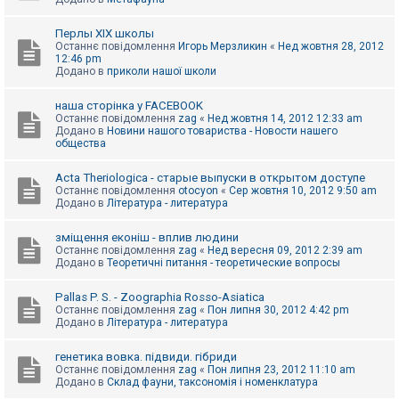
Перлы ХІХ школы
Останнє повідомлення
Игорь Мерзликин
«
Нед жовтня 28, 2012
12:46 pm
Додано в
приколи нашої школи
наша сторінка у FACEBOOK
Останнє повідомлення
zag
«
Нед жовтня 14, 2012 12:33 am
Додано в
Новини нашого товариства - Новости нашего
общества
Acta Theriologica - старые выпуски в открытом доступе
Останнє повідомлення
otocyon
«
Сер жовтня 10, 2012 9:50 am
Додано в
Література - литература
зміщення еконіш - вплив людини
Останнє повідомлення
zag
«
Нед вересня 09, 2012 2:39 am
Додано в
Теоретичні питання - теоретические вопросы
Pallas P. S. - Zoographia Rosso-Asiatica
Останнє повідомлення
zag
«
Пон липня 30, 2012 4:42 pm
Додано в
Література - литература
генетика вовка. підвиди. гібриди
Останнє повідомлення
zag
«
Пон липня 23, 2012 11:10 am
Додано в
Склад фауни, таксономія і номенклатура