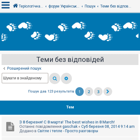
Теріологічна школа
форум Українського теріологічного товариства
Пошук
Теми без відповідей
В
х
і
д
Теми без відповідей
Р
е
Розширений пошук
є
с
т
р
а
1
2
3
Пошук дав 123 результатів
ц
і
я
Тем
Т
З 8 березня! С 8 марта! The best wishes in 8 March!
е
Останнє повідомлення
gaschak
«
Суб березня 08, 2014 9:14 am
м
Додано в
Світле і тепле - Просто разговоры
и
б