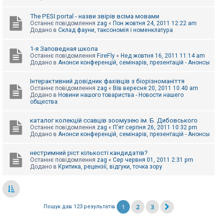
The PESI portal - назви звірів всіма мовами
Останнє повідомлення
zag
«
Пон жовтня 24, 2011 12:22 am
Додано в
Склад фауни, таксономія і номенклатура
1-я Заповедная школа
Останнє повідомлення
FireFly
«
Нед жовтня 16, 2011 11:14 am
Додано в
Анонси конференцій, семінарів, презентацій - Анонсы
Інтерактивний довідник фахівців з біорізноманіття
Останнє повідомлення
zag
«
Вів вересня 20, 2011 10:40 am
Додано в
Новини нашого товариства - Новости нашего
общества
каталог колекцій ссавців зоомузею ім. Б. Дибовського
Останнє повідомлення
zag
«
П'ят серпня 26, 2011 10:32 pm
Додано в
Анонси конференцій, семінарів, презентацій - Анонсы
нестримний ріст кількості кандидатів?
Останнє повідомлення
zag
«
Сер червня 01, 2011 2:31 pm
Додано в
Критика, рецензії, відгуки, точка зору
1
2
3
Пошук дав 123 результатів