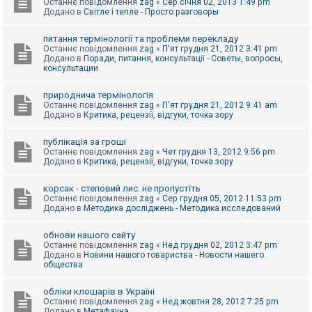
Останнє повідомлення
zag
«
Сер січня 02, 2013 1:49 pm
Додано в
Світле і тепле - Просто разговоры
питання термінології та проблеми перекладу
Останнє повідомлення
zag
«
П'ят грудня 21, 2012 3:41 pm
Додано в
Поради, питання, консультації - Советы, вопросы,
консультации
природнича термінологія
Останнє повідомлення
zag
«
П'ят грудня 21, 2012 9:41 am
Додано в
Критика, рецензії, відгуки, точка зору
публікація за гроші
Останнє повідомлення
zag
«
Чет грудня 13, 2012 9:56 pm
Додано в
Критика, рецензії, відгуки, точка зору
корсак - степовий лис: не пропустіть
Останнє повідомлення
zag
«
Сер грудня 05, 2012 11:53 pm
Додано в
Методика досліджень - Методика исследований
обнови нашого сайту
Останнє повідомлення
zag
«
Нед грудня 02, 2012 3:47 pm
Додано в
Новини нашого товариства - Новости нашего
общества
обліки клошарів в Україні
Останнє повідомлення
zag
«
Нед жовтня 28, 2012 7:25 pm
Додано в
Метафауна