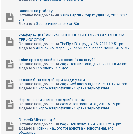
Вакансії на роботу
Останнє повідомлення
Заїка Сергій
«
Сер грудня 14, 2011 9:24
pm
Додано в
Зоологічний анекдот. Фіглі
конференция "АКТУАЛЬНЫЕ ПРОБЛЕМЫ СОВРЕМЕННОЙ
ТЕРИОЛОГИИ"
Останнє повідомлення
FireFly
«
Вів грудня 06, 2011 12:51 pm
Додано в
Анонси конференцій, семінарів, презентацій - Анонсы
кліпи про європейських ссавців на ютубі
Останнє повідомлення
zag
«
Пон листопада 21, 2011 10:43 am
Додано в
Теріологічне відео
кажани біля людей. приклади уваги
Останнє повідомлення
zag
«
Суб листопада 05, 2011 12:41 pm
Додано в
Охорона теріофауни - Охрана териофауны
Червона книга міжнародний погляд
Останнє повідомлення
Weis
«
Пон жовтня 31, 2011 5:19 pm
Додано в
Охорона теріофауни - Охрана териофауны
Олексій Міхєєв - д.б.н.
Останнє повідомлення
zag
«
Пон жовтня 24, 2011 12:16 pm
Додано в
Новини нашого товариства - Новости нашего
общества