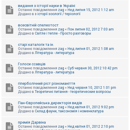
видання з історії науки в Україні
Останнє повідомлення
zag
«
Нед липня 15, 2012 1:12 am
Додано в
з історії зоології / теріології
всесвітній спелеотост
Останнє повідомлення
zag
«
Пон липня 02, 2012 7:03 am
Додано в
Світле і тепле - Просто разговоры
старі каталоги та ін.
Останнє повідомлення
zag
«
Нед липня 01, 2012 1:08 am
Додано в
Література - литература
Голоси ссавців
Останнє повідомлення
zag
«
Суб червня 30, 2012 10:42 pm
Додано в
Література - литература
гіперболічний ріст різноманіття
Останнє повідомлення
zag
«
Нед червня 10, 2012 1:01 pm
Додано в
Теоретичні питання - теоретические вопросы
Пан-Європейська директорія видів
Останнє повідомлення
zag
«
Нед квітня 01, 2012 9:02 pm
Додано в
Склад фауни, таксономія і номенклатура
премія Дарвіна
Останнє повідомлення
zag
«
Нед квітня 01, 2012 2:10 pm