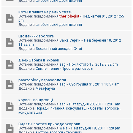
Додано в
шнобелівські дослідження
Коты влияют на радио связь
Останнє повідомлення
theriologist
«
Нед квітня 01, 2012 1:55
pm
Додано в
шнобелівські дослідження
Щоденник зоолога
Останнє повідомлення
Заїка Сергій
«
Нед березня 18, 2012
11:22 am
Додано в
Зоологічний анекдот. Фіглі
День Бабака в Україні
Останнє повідомлення
zag
«
Пон лютого 13, 2012 3:32 pm
Додано в
Світле і тепле - Просто разговоры
parazoology паразоологія
Останнє повідомлення
zag
«
Суб грудня 31, 2011 10:57 am
Додано в
Метафауна
корисні пошуковці
Останнє повідомлення
zag
«
П'ят грудня 23, 2011 12:01 am
Додано в
Поради, питання, консультації - Советы, вопросы,
консультации
Видатні постаті природоохорони
Останнє повідомлення
Weis
«
Нед грудня 18, 2011 1:28 pm
Додано в
з історії зоології / теріології