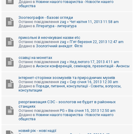
Додано в
Новини нашого товариства - Новости нашего
к
общества
Зоогеографія - базові огляди
Д
Останнє повідомлення
zag
«
Чет квітня 11, 2013 11:58 am
о
Додано в
Література - литература
п
о
м
прикольні й неочікувані назви etc
о
Останнє повідомлення
zag
«
П'ят березня 22, 2013 12:47 am
г
Додано в
Зоологічний анекдот. Фіглі
а
ссавці на монетах
Останнє повідомлення
zag
«
Нед лютого 17, 2013 4:11 am
Додано в
Анонси конференцій, семінарів, презентацій - Анонсы
інтернет-сторінки зоомузеїв та природничих музеїв
Останнє повідомлення
zag
«
Сер січня 16, 2013 12:30 am
Додано в
Поради, питання, консультації - Советы, вопросы,
консультации
реорганизация СЭС - зоологов не будет в районных
станциях
Останнє повідомлення
PG
«
Вів січня 15, 2013 12:50 am
Додано в
Новини нашого товариства - Новости нашего
общества
новий рік - нові надії