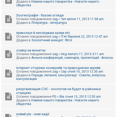
Додано в
Новини нашого товариства - Новости нашего
к
общества
Зоогеографія - базові огляди
Д
Останнє повідомлення
zag
«
Чет квітня 11, 2013 11:58 am
о
Додано в
Література - литература
п
о
м
прикольні й неочікувані назви etc
о
Останнє повідомлення
zag
«
П'ят березня 22, 2013 12:47 am
г
Додано в
Зоологічний анекдот. Фіглі
а
ссавці на монетах
Останнє повідомлення
zag
«
Нед лютого 17, 2013 4:11 am
Додано в
Анонси конференцій, семінарів, презентацій - Анонсы
інтернет-сторінки зоомузеїв та природничих музеїв
Останнє повідомлення
zag
«
Сер січня 16, 2013 12:30 am
Додано в
Поради, питання, консультації - Советы, вопросы,
консультации
реорганизация СЭС - зоологов не будет в районных
станциях
Останнє повідомлення
PG
«
Вів січня 15, 2013 12:50 am
Додано в
Новини нашого товариства - Новости нашего
общества
новий рік - нові надії