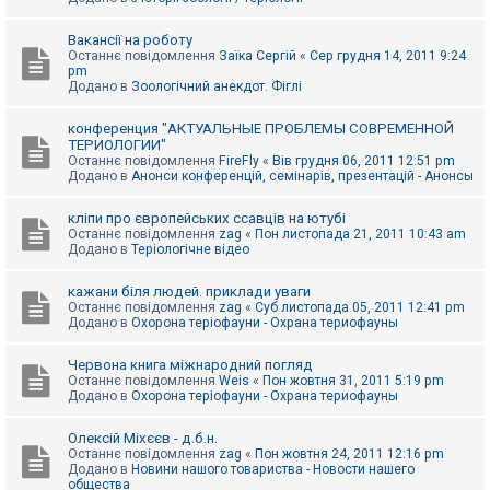
Вакансії на роботу
Останнє повідомлення
Заїка Сергій
«
Сер грудня 14, 2011 9:24
pm
Додано в
Зоологічний анекдот. Фіглі
конференция "АКТУАЛЬНЫЕ ПРОБЛЕМЫ СОВРЕМЕННОЙ
ТЕРИОЛОГИИ"
Останнє повідомлення
FireFly
«
Вів грудня 06, 2011 12:51 pm
Додано в
Анонси конференцій, семінарів, презентацій - Анонсы
кліпи про європейських ссавців на ютубі
Останнє повідомлення
zag
«
Пон листопада 21, 2011 10:43 am
Додано в
Теріологічне відео
кажани біля людей. приклади уваги
Останнє повідомлення
zag
«
Суб листопада 05, 2011 12:41 pm
Додано в
Охорона теріофауни - Охрана териофауны
Червона книга міжнародний погляд
Останнє повідомлення
Weis
«
Пон жовтня 31, 2011 5:19 pm
Додано в
Охорона теріофауни - Охрана териофауны
Олексій Міхєєв - д.б.н.
Останнє повідомлення
zag
«
Пон жовтня 24, 2011 12:16 pm
Додано в
Новини нашого товариства - Новости нашего
общества