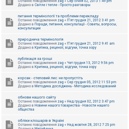
Останнє повідомлення
zag
«
Сер січня 02, 2013 1:49 pm
Додано в
Світле і тепле - Просто разговоры
питання термінології та проблеми перекладу
Останнє повідомлення
zag
«
П'ят грудня 21, 2012 3:41 pm
Додано в
Поради, питання, консультації - Советы, вопросы,
консультации
природнича термінологія
Останнє повідомлення
zag
«
П'ят грудня 21, 2012 9:41 am
Додано в
Критика, рецензії, відгуки, точка зору
публікація за гроші
Останнє повідомлення
zag
«
Чет грудня 13, 2012 9:56 pm
Додано в
Критика, рецензії, відгуки, точка зору
корсак - степовий лис: не пропустіть
Останнє повідомлення
zag
«
Сер грудня 05, 2012 11:53 pm
Додано в
Методика досліджень - Методика исследований
обнови нашого сайту
Останнє повідомлення
zag
«
Нед грудня 02, 2012 3:47 pm
Додано в
Новини нашого товариства - Новости нашего
общества
обліки клошарів в Україні
Останнє повідомлення
zag
«
Нед жовтня 28, 2012 7:25 pm
Додано в
Метафауна