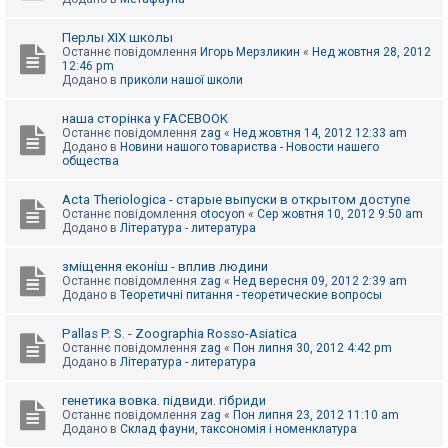
Перлы ХІХ школы
Останнє повідомлення
Игорь Мерзликин
«
Нед жовтня 28, 2012
12:46 pm
Додано в
приколи нашої школи
наша сторінка у FACEBOOK
Останнє повідомлення
zag
«
Нед жовтня 14, 2012 12:33 am
Додано в
Новини нашого товариства - Новости нашего
общества
Acta Theriologica - старые выпуски в открытом доступе
Останнє повідомлення
otocyon
«
Сер жовтня 10, 2012 9:50 am
Додано в
Література - литература
зміщення еконіш - вплив людини
Останнє повідомлення
zag
«
Нед вересня 09, 2012 2:39 am
Додано в
Теоретичні питання - теоретические вопросы
Pallas P. S. - Zoographia Rosso-Asiatica
Останнє повідомлення
zag
«
Пон липня 30, 2012 4:42 pm
Додано в
Література - литература
генетика вовка. підвиди. гібриди
Останнє повідомлення
zag
«
Пон липня 23, 2012 11:10 am
Додано в
Склад фауни, таксономія і номенклатура