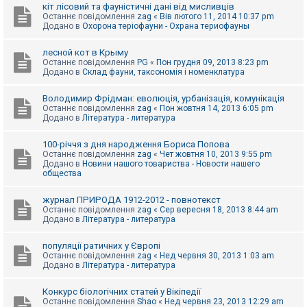
е
кіт лісовий та фауністичні дані від мисливців
з
Останнє повідомлення
zag
«
Вів лютого 11, 2014 10:37 pm
в
Додано в
Охорона теріофауни - Охрана териофауны
і
д
п
лесной кот в Крыму
о
Останнє повідомлення
PG
«
Пон грудня 09, 2013 8:23 pm
в
Додано в
Склад фауни, таксономія і номенклатура
і
д
е
Володимир Фрідман: еволюція, урбанізація, комунікація
й
Останнє повідомлення
zag
«
Пон жовтня 14, 2013 6:05 pm
Додано в
Література - литература
А
100-річчя з дня народження Бориса Попова
к
Останнє повідомлення
zag
«
Чет жовтня 10, 2013 9:55 pm
т
Додано в
Новини нашого товариства - Новости нашего
и
общества
в
н
журнал ПРИРОДА 1912-2012 - повнотекст
і
Останнє повідомлення
zag
«
Сер вересня 18, 2013 8:44 am
т
Додано в
Література - литература
е
м
и
популяції ратичних у Європі
Останнє повідомлення
zag
«
Нед червня 30, 2013 1:03 am
Додано в
Література - литература
П
о
Конкурс біологічних статей у Вікіпедії
ш
Останнє повідомлення
Shao
«
Нед червня 23, 2013 12:29 am
у