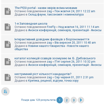
The PESI portal - назви звірів всіма мовами
Останнє повідомлення
zag
«
Пон жовтня 24, 2011 12:22 am
Додано в
Склад фауни, таксономія і номенклатура
1-я Заповедная школа
Останнє повідомлення
FireFly
«
Нед жовтня 16, 2011 11:14 am
Додано в
Анонси конференцій, семінарів, презентацій - Анонсы
Інтерактивний довідник фахівців з біорізноманіття
Останнє повідомлення
zag
«
Вів вересня 20, 2011 10:40 am
Додано в
Новини нашого товариства - Новости нашего
общества
каталог колекцій ссавців зоомузею ім. Б. Дибовського
Останнє повідомлення
zag
«
П'ят серпня 26, 2011 10:32 pm
Додано в
Анонси конференцій, семінарів, презентацій - Анонсы
нестримний ріст кількості кандидатів?
Останнє повідомлення
zag
«
Сер червня 01, 2011 2:31 pm
Додано в
Критика, рецензії, відгуки, точка зору
1
2
3
Пошук дав 123 результатів