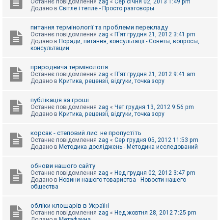
Останнє повідомлення
zag
«
Сер січня 02, 2013 1:49 pm
Додано в
Світле і тепле - Просто разговоры
питання термінології та проблеми перекладу
Останнє повідомлення
zag
«
П'ят грудня 21, 2012 3:41 pm
Додано в
Поради, питання, консультації - Советы, вопросы,
консультации
природнича термінологія
Останнє повідомлення
zag
«
П'ят грудня 21, 2012 9:41 am
Додано в
Критика, рецензії, відгуки, точка зору
публікація за гроші
Останнє повідомлення
zag
«
Чет грудня 13, 2012 9:56 pm
Додано в
Критика, рецензії, відгуки, точка зору
корсак - степовий лис: не пропустіть
Останнє повідомлення
zag
«
Сер грудня 05, 2012 11:53 pm
Додано в
Методика досліджень - Методика исследований
обнови нашого сайту
Останнє повідомлення
zag
«
Нед грудня 02, 2012 3:47 pm
Додано в
Новини нашого товариства - Новости нашего
общества
обліки клошарів в Україні
Останнє повідомлення
zag
«
Нед жовтня 28, 2012 7:25 pm
Додано в
Метафауна