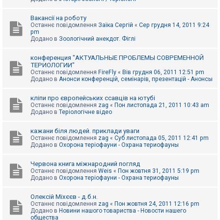
Вакансії на роботу
Останнє повідомлення
Заїка Сергій
«
Сер грудня 14, 2011 9:24
pm
Додано в
Зоологічний анекдот. Фіглі
конференция "АКТУАЛЬНЫЕ ПРОБЛЕМЫ СОВРЕМЕННОЙ
ТЕРИОЛОГИИ"
Останнє повідомлення
FireFly
«
Вів грудня 06, 2011 12:51 pm
Додано в
Анонси конференцій, семінарів, презентацій - Анонсы
кліпи про європейських ссавців на ютубі
Останнє повідомлення
zag
«
Пон листопада 21, 2011 10:43 am
Додано в
Теріологічне відео
кажани біля людей. приклади уваги
Останнє повідомлення
zag
«
Суб листопада 05, 2011 12:41 pm
Додано в
Охорона теріофауни - Охрана териофауны
Червона книга міжнародний погляд
Останнє повідомлення
Weis
«
Пон жовтня 31, 2011 5:19 pm
Додано в
Охорона теріофауни - Охрана териофауны
Олексій Міхєєв - д.б.н.
Останнє повідомлення
zag
«
Пон жовтня 24, 2011 12:16 pm
Додано в
Новини нашого товариства - Новости нашего
общества