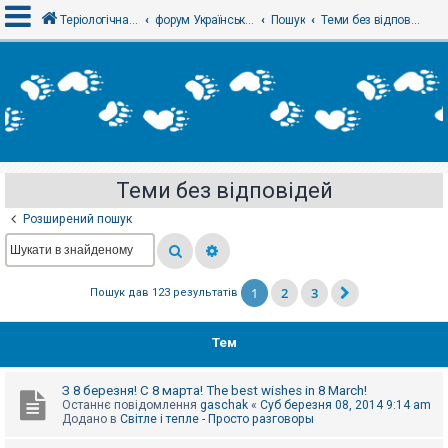
Теріологічна школа
форум Українського теріологічного товариства
Пошук
Теми без відповідей
В
х
і
д
Теми без відповідей
Р
е
Розширений пошук
є
с
т
р
а
1
2
3
Пошук дав 123 результатів
ц
і
я
Тем
Т
З 8 березня! С 8 марта! The best wishes in 8 March!
е
Останнє повідомлення
gaschak
«
Суб березня 08, 2014 9:14 am
м
Додано в
Світле і тепле - Просто разговоры
и
б