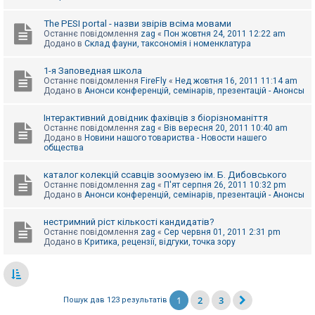
The PESI portal - назви звірів всіма мовами
Останнє повідомлення
zag
«
Пон жовтня 24, 2011 12:22 am
Додано в
Склад фауни, таксономія і номенклатура
1-я Заповедная школа
Останнє повідомлення
FireFly
«
Нед жовтня 16, 2011 11:14 am
Додано в
Анонси конференцій, семінарів, презентацій - Анонсы
Інтерактивний довідник фахівців з біорізноманіття
Останнє повідомлення
zag
«
Вів вересня 20, 2011 10:40 am
Додано в
Новини нашого товариства - Новости нашего
общества
каталог колекцій ссавців зоомузею ім. Б. Дибовського
Останнє повідомлення
zag
«
П'ят серпня 26, 2011 10:32 pm
Додано в
Анонси конференцій, семінарів, презентацій - Анонсы
нестримний ріст кількості кандидатів?
Останнє повідомлення
zag
«
Сер червня 01, 2011 2:31 pm
Додано в
Критика, рецензії, відгуки, точка зору
1
2
3
Пошук дав 123 результатів