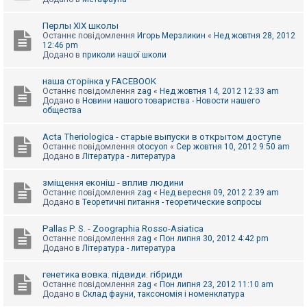
Перлы ХІХ школы
Останнє повідомлення
Игорь Мерзликин
«
Нед жовтня 28, 2012
12:46 pm
Додано в
приколи нашої школи
наша сторінка у FACEBOOK
Останнє повідомлення
zag
«
Нед жовтня 14, 2012 12:33 am
Додано в
Новини нашого товариства - Новости нашего
общества
Acta Theriologica - старые выпуски в открытом доступе
Останнє повідомлення
otocyon
«
Сер жовтня 10, 2012 9:50 am
Додано в
Література - литература
зміщення еконіш - вплив людини
Останнє повідомлення
zag
«
Нед вересня 09, 2012 2:39 am
Додано в
Теоретичні питання - теоретические вопросы
Pallas P. S. - Zoographia Rosso-Asiatica
Останнє повідомлення
zag
«
Пон липня 30, 2012 4:42 pm
Додано в
Література - литература
генетика вовка. підвиди. гібриди
Останнє повідомлення
zag
«
Пон липня 23, 2012 11:10 am
Додано в
Склад фауни, таксономія і номенклатура