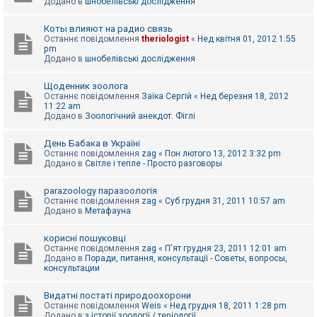
Додано в
шнобелівські дослідження
Коты влияют на радио связь
Останнє повідомлення
theriologist
«
Нед квітня 01, 2012 1:55
pm
Додано в
шнобелівські дослідження
Щоденник зоолога
Останнє повідомлення
Заїка Сергій
«
Нед березня 18, 2012
11:22 am
Додано в
Зоологічний анекдот. Фіглі
День Бабака в Україні
Останнє повідомлення
zag
«
Пон лютого 13, 2012 3:32 pm
Додано в
Світле і тепле - Просто разговоры
parazoology паразоологія
Останнє повідомлення
zag
«
Суб грудня 31, 2011 10:57 am
Додано в
Метафауна
корисні пошуковці
Останнє повідомлення
zag
«
П'ят грудня 23, 2011 12:01 am
Додано в
Поради, питання, консультації - Советы, вопросы,
консультации
Видатні постаті природоохорони
Останнє повідомлення
Weis
«
Нед грудня 18, 2011 1:28 pm
Додано в
з історії зоології / теріології