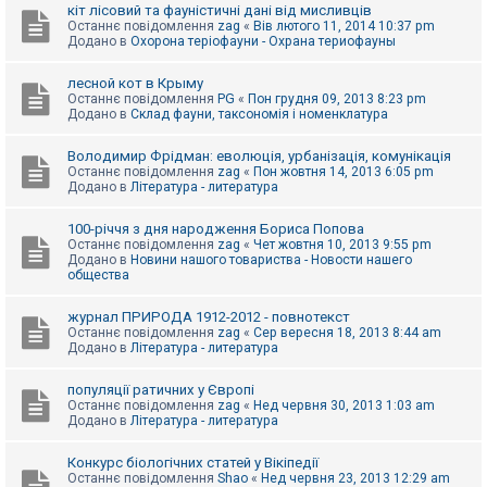
е
кіт лісовий та фауністичні дані від мисливців
з
Останнє повідомлення
zag
«
Вів лютого 11, 2014 10:37 pm
в
Додано в
Охорона теріофауни - Охрана териофауны
і
д
п
лесной кот в Крыму
о
Останнє повідомлення
PG
«
Пон грудня 09, 2013 8:23 pm
в
Додано в
Склад фауни, таксономія і номенклатура
і
д
е
Володимир Фрідман: еволюція, урбанізація, комунікація
й
Останнє повідомлення
zag
«
Пон жовтня 14, 2013 6:05 pm
Додано в
Література - литература
А
100-річчя з дня народження Бориса Попова
к
Останнє повідомлення
zag
«
Чет жовтня 10, 2013 9:55 pm
т
Додано в
Новини нашого товариства - Новости нашего
и
общества
в
н
журнал ПРИРОДА 1912-2012 - повнотекст
і
Останнє повідомлення
zag
«
Сер вересня 18, 2013 8:44 am
т
Додано в
Література - литература
е
м
и
популяції ратичних у Європі
Останнє повідомлення
zag
«
Нед червня 30, 2013 1:03 am
Додано в
Література - литература
П
о
Конкурс біологічних статей у Вікіпедії
ш
Останнє повідомлення
Shao
«
Нед червня 23, 2013 12:29 am
у