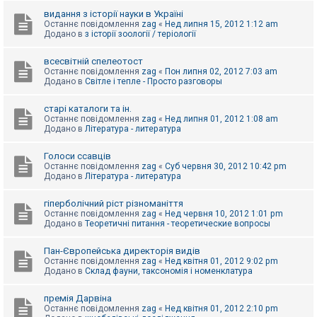
видання з історії науки в Україні
Останнє повідомлення
zag
«
Нед липня 15, 2012 1:12 am
Додано в
з історії зоології / теріології
всесвітній спелеотост
Останнє повідомлення
zag
«
Пон липня 02, 2012 7:03 am
Додано в
Світле і тепле - Просто разговоры
старі каталоги та ін.
Останнє повідомлення
zag
«
Нед липня 01, 2012 1:08 am
Додано в
Література - литература
Голоси ссавців
Останнє повідомлення
zag
«
Суб червня 30, 2012 10:42 pm
Додано в
Література - литература
гіперболічний ріст різноманіття
Останнє повідомлення
zag
«
Нед червня 10, 2012 1:01 pm
Додано в
Теоретичні питання - теоретические вопросы
Пан-Європейська директорія видів
Останнє повідомлення
zag
«
Нед квітня 01, 2012 9:02 pm
Додано в
Склад фауни, таксономія і номенклатура
премія Дарвіна
Останнє повідомлення
zag
«
Нед квітня 01, 2012 2:10 pm