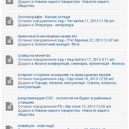
Додано в
Новини нашого товариства - Новости нашего
к
общества
Зоогеографія - базові огляди
Д
Останнє повідомлення
zag
«
Чет квітня 11, 2013 11:58 am
о
Додано в
Література - литература
п
о
м
прикольні й неочікувані назви etc
о
Останнє повідомлення
zag
«
П'ят березня 22, 2013 12:47 am
г
Додано в
Зоологічний анекдот. Фіглі
а
ссавці на монетах
Останнє повідомлення
zag
«
Нед лютого 17, 2013 4:11 am
Додано в
Анонси конференцій, семінарів, презентацій - Анонсы
інтернет-сторінки зоомузеїв та природничих музеїв
Останнє повідомлення
zag
«
Сер січня 16, 2013 12:30 am
Додано в
Поради, питання, консультації - Советы, вопросы,
консультации
реорганизация СЭС - зоологов не будет в районных
станциях
Останнє повідомлення
PG
«
Вів січня 15, 2013 12:50 am
Додано в
Новини нашого товариства - Новости нашего
общества
новий рік - нові надії