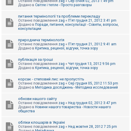
Останнє повідомлення
zag
«
Сер січня 02, 2013 1:49 pm
Додано в
Світле і тепле - Просто разговоры
питання термінології та проблеми перекладу
Останнє повідомлення
zag
«
П'ят грудня 21, 2012 3:41 pm
Додано в
Поради, питання, консультації - Советы, вопросы,
консультации
природнича термінологія
Останнє повідомлення
zag
«
П'ят грудня 21, 2012 9:41 am
Додано в
Критика, рецензії, відгуки, точка зору
публікація за гроші
Останнє повідомлення
zag
«
Чет грудня 13, 2012 9:56 pm
Додано в
Критика, рецензії, відгуки, точка зору
корсак - степовий лис: не пропустіть
Останнє повідомлення
zag
«
Сер грудня 05, 2012 11:53 pm
Додано в
Методика досліджень - Методика исследований
обнови нашого сайту
Останнє повідомлення
zag
«
Нед грудня 02, 2012 3:47 pm
Додано в
Новини нашого товариства - Новости нашего
общества
обліки клошарів в Україні
Останнє повідомлення
zag
«
Нед жовтня 28, 2012 7:25 pm
Додано в
Метафауна