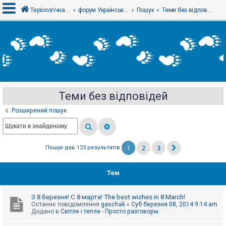
Теріологічна школа
форум Українського теріологічного товариства
Пошук
Теми без відповідей
В
х
і
д
Теми без відповідей
Р
е
Розширений пошук
є
с
т
р
а
1
2
3
Пошук дав 123 результатів
ц
і
я
Тем
Т
З 8 березня! С 8 марта! The best wishes in 8 March!
е
Останнє повідомлення
gaschak
«
Суб березня 08, 2014 9:14 am
м
Додано в
Світле і тепле - Просто разговоры
и
б