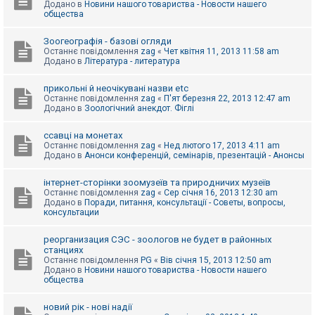
Додано в
Новини нашого товариства - Новости нашего
к
общества
Зоогеографія - базові огляди
Д
Останнє повідомлення
zag
«
Чет квітня 11, 2013 11:58 am
о
Додано в
Література - литература
п
о
м
прикольні й неочікувані назви etc
о
Останнє повідомлення
zag
«
П'ят березня 22, 2013 12:47 am
г
Додано в
Зоологічний анекдот. Фіглі
а
ссавці на монетах
Останнє повідомлення
zag
«
Нед лютого 17, 2013 4:11 am
Додано в
Анонси конференцій, семінарів, презентацій - Анонсы
інтернет-сторінки зоомузеїв та природничих музеїв
Останнє повідомлення
zag
«
Сер січня 16, 2013 12:30 am
Додано в
Поради, питання, консультації - Советы, вопросы,
консультации
реорганизация СЭС - зоологов не будет в районных
станциях
Останнє повідомлення
PG
«
Вів січня 15, 2013 12:50 am
Додано в
Новини нашого товариства - Новости нашего
общества
новий рік - нові надії