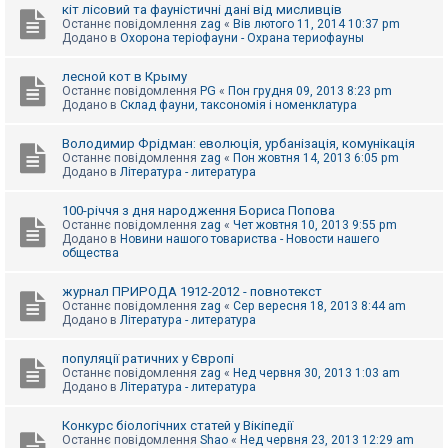
е
кіт лісовий та фауністичні дані від мисливців
з
Останнє повідомлення
zag
«
Вів лютого 11, 2014 10:37 pm
в
Додано в
Охорона теріофауни - Охрана териофауны
і
д
п
лесной кот в Крыму
о
Останнє повідомлення
PG
«
Пон грудня 09, 2013 8:23 pm
в
Додано в
Склад фауни, таксономія і номенклатура
і
д
е
Володимир Фрідман: еволюція, урбанізація, комунікація
й
Останнє повідомлення
zag
«
Пон жовтня 14, 2013 6:05 pm
Додано в
Література - литература
А
100-річчя з дня народження Бориса Попова
к
Останнє повідомлення
zag
«
Чет жовтня 10, 2013 9:55 pm
т
Додано в
Новини нашого товариства - Новости нашего
и
общества
в
н
журнал ПРИРОДА 1912-2012 - повнотекст
і
Останнє повідомлення
zag
«
Сер вересня 18, 2013 8:44 am
т
Додано в
Література - литература
е
м
и
популяції ратичних у Європі
Останнє повідомлення
zag
«
Нед червня 30, 2013 1:03 am
Додано в
Література - литература
П
о
Конкурс біологічних статей у Вікіпедії
ш
Останнє повідомлення
Shao
«
Нед червня 23, 2013 12:29 am
у