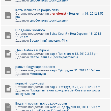
Додано в
шнобелівські дослідження
Коты влияют на радио связь
Останнє повідомлення
theriologist
«
Нед квітня 01, 2012 1:55
pm
Додано в
шнобелівські дослідження
Щоденник зоолога
Останнє повідомлення
Заїка Сергій
«
Нед березня 18, 2012
11:22 am
Додано в
Зоологічний анекдот. Фіглі
День Бабака в Україні
Останнє повідомлення
zag
«
Пон лютого 13, 2012 3:32 pm
Додано в
Світле і тепле - Просто разговоры
parazoology паразоологія
Останнє повідомлення
zag
«
Суб грудня 31, 2011 10:57 am
Додано в
Метафауна
корисні пошуковці
Останнє повідомлення
zag
«
П'ят грудня 23, 2011 12:01 am
Додано в
Поради, питання, консультації - Советы, вопросы,
консультации
Видатні постаті природоохорони
Останнє повідомлення
Weis
«
Нед грудня 18, 2011 1:28 pm
Додано в
з історії зоології / теріології