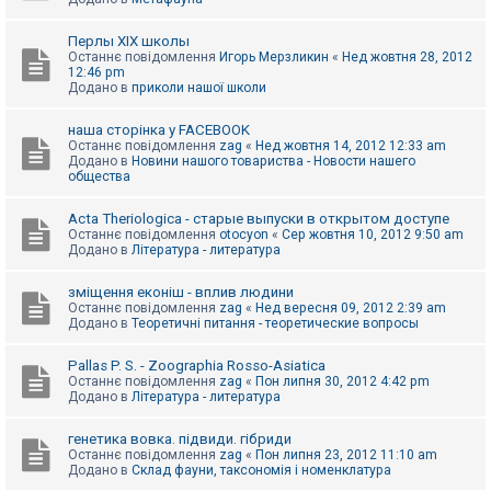
Перлы ХІХ школы
Останнє повідомлення
Игорь Мерзликин
«
Нед жовтня 28, 2012
12:46 pm
Додано в
приколи нашої школи
наша сторінка у FACEBOOK
Останнє повідомлення
zag
«
Нед жовтня 14, 2012 12:33 am
Додано в
Новини нашого товариства - Новости нашего
общества
Acta Theriologica - старые выпуски в открытом доступе
Останнє повідомлення
otocyon
«
Сер жовтня 10, 2012 9:50 am
Додано в
Література - литература
зміщення еконіш - вплив людини
Останнє повідомлення
zag
«
Нед вересня 09, 2012 2:39 am
Додано в
Теоретичні питання - теоретические вопросы
Pallas P. S. - Zoographia Rosso-Asiatica
Останнє повідомлення
zag
«
Пон липня 30, 2012 4:42 pm
Додано в
Література - литература
генетика вовка. підвиди. гібриди
Останнє повідомлення
zag
«
Пон липня 23, 2012 11:10 am
Додано в
Склад фауни, таксономія і номенклатура