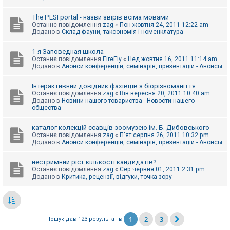
The PESI portal - назви звірів всіма мовами
Останнє повідомлення
zag
«
Пон жовтня 24, 2011 12:22 am
Додано в
Склад фауни, таксономія і номенклатура
1-я Заповедная школа
Останнє повідомлення
FireFly
«
Нед жовтня 16, 2011 11:14 am
Додано в
Анонси конференцій, семінарів, презентацій - Анонсы
Інтерактивний довідник фахівців з біорізноманіття
Останнє повідомлення
zag
«
Вів вересня 20, 2011 10:40 am
Додано в
Новини нашого товариства - Новости нашего
общества
каталог колекцій ссавців зоомузею ім. Б. Дибовського
Останнє повідомлення
zag
«
П'ят серпня 26, 2011 10:32 pm
Додано в
Анонси конференцій, семінарів, презентацій - Анонсы
нестримний ріст кількості кандидатів?
Останнє повідомлення
zag
«
Сер червня 01, 2011 2:31 pm
Додано в
Критика, рецензії, відгуки, точка зору
1
2
3
Пошук дав 123 результатів