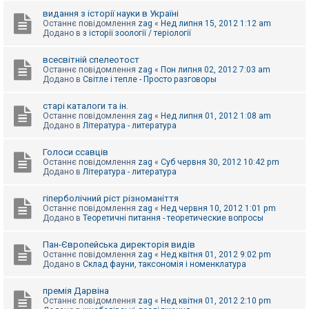
видання з історії науки в Україні
Останнє повідомлення
zag
«
Нед липня 15, 2012 1:12 am
Додано в
з історії зоології / теріології
всесвітній спелеотост
Останнє повідомлення
zag
«
Пон липня 02, 2012 7:03 am
Додано в
Світле і тепле - Просто разговоры
старі каталоги та ін.
Останнє повідомлення
zag
«
Нед липня 01, 2012 1:08 am
Додано в
Література - литература
Голоси ссавців
Останнє повідомлення
zag
«
Суб червня 30, 2012 10:42 pm
Додано в
Література - литература
гіперболічний ріст різноманіття
Останнє повідомлення
zag
«
Нед червня 10, 2012 1:01 pm
Додано в
Теоретичні питання - теоретические вопросы
Пан-Європейська директорія видів
Останнє повідомлення
zag
«
Нед квітня 01, 2012 9:02 pm
Додано в
Склад фауни, таксономія і номенклатура
премія Дарвіна
Останнє повідомлення
zag
«
Нед квітня 01, 2012 2:10 pm