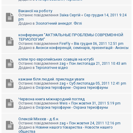
Вакансії на роботу
Останнє повідомлення
Заїка Сергій
«
Сер грудня 14, 2011 9:24
pm
Додано в
Зоологічний анекдот. Фіглі
конференция "АКТУАЛЬНЫЕ ПРОБЛЕМЫ СОВРЕМЕННОЙ
ТЕРИОЛОГИИ"
Останнє повідомлення
FireFly
«
Вів грудня 06, 2011 12:51 pm
Додано в
Анонси конференцій, семінарів, презентацій - Анонсы
кліпи про європейських ссавців на ютубі
Останнє повідомлення
zag
«
Пон листопада 21, 2011 10:43 am
Додано в
Теріологічне відео
кажани біля людей. приклади уваги
Останнє повідомлення
zag
«
Суб листопада 05, 2011 12:41 pm
Додано в
Охорона теріофауни - Охрана териофауны
Червона книга міжнародний погляд
Останнє повідомлення
Weis
«
Пон жовтня 31, 2011 5:19 pm
Додано в
Охорона теріофауни - Охрана териофауны
Олексій Міхєєв - д.б.н.
Останнє повідомлення
zag
«
Пон жовтня 24, 2011 12:16 pm
Додано в
Новини нашого товариства - Новости нашего
общества