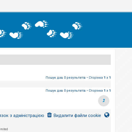
Пошук дав 0 результатів • Сторінка
1
з
1
Пошук дав 0 результатів • Сторінка
1
з
1
язок з адміністрацією
Видалити файли cookie
imited