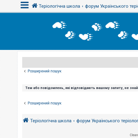
Теріологічна школа
форум Українського тері
В
х
і
д
Р
е
є
Розширений пошук
с
т
р
а
Тем або повідомлень, які відповідають вашому запиту, не зна
ц
і
я
Розширений пошук
Т
Теріологічна школа
форум Українського теріоло
е
м
и
б
Clean