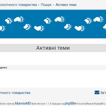
ологічного товариства
Пошук
Активні теми
Активні теми
йдено.
гічного товариства
Зв'
MannixMD
phpBB
Silver style by
Style Version 1.1.6
Працює на
® Forum Software © phpBB L