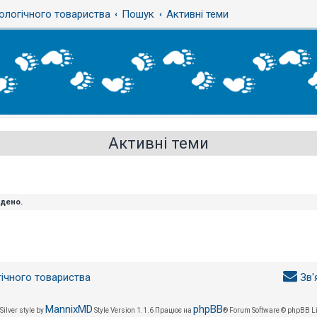
ологічного товариства
Пошук
Активні теми
Активні теми
йдено.
гічного товариства
Зв'
MannixMD
phpBB
Silver style by
Style Version 1.1.6
Працює на
® Forum Software © phpBB L