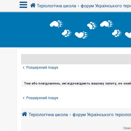
Теріологічна школа
форум Українського тері
В
х
і
д
Р
е
є
Розширений пошук
с
т
р
а
Тем або повідомлень, які відповідають вашому запиту, не зна
ц
і
я
Розширений пошук
Т
Теріологічна школа
форум Українського теріоло
е
м
и
б
Clean