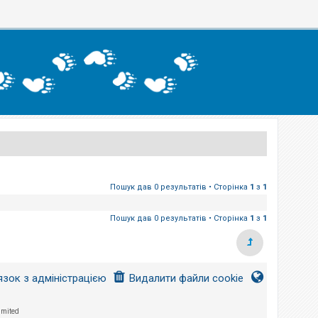
Пошук дав 0 результатів • Сторінка
1
з
1
Пошук дав 0 результатів • Сторінка
1
з
1
язок з адміністрацією
Видалити файли cookie
imited