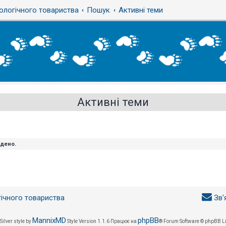
ологічного товариства
Пошук
Активні теми
Активні теми
йдено.
гічного товариства
Зв'
MannixMD
phpBB
Silver style by
Style Version 1.1.6
Працює на
® Forum Software © phpBB L