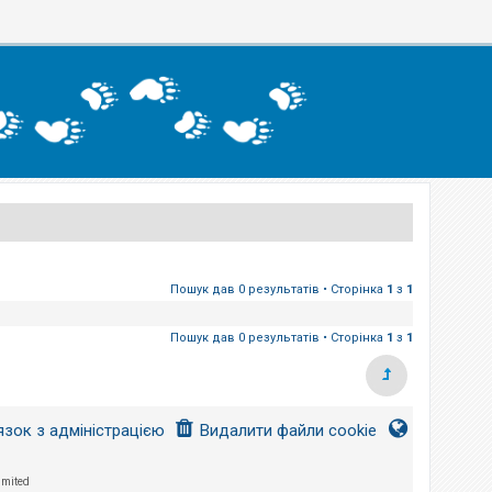
Пошук дав 0 результатів • Сторінка
1
з
1
Пошук дав 0 результатів • Сторінка
1
з
1
язок з адміністрацією
Видалити файли cookie
imited