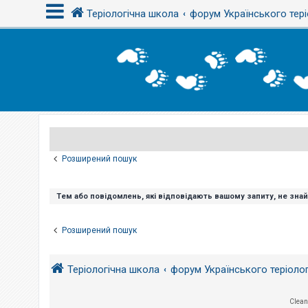
Теріологічна школа
форум Українського тері
В
х
і
д
Р
е
є
Розширений пошук
с
т
р
а
Тем або повідомлень, які відповідають вашому запиту, не зна
ц
і
я
Розширений пошук
Т
Теріологічна школа
форум Українського теріоло
е
м
и
б
Clean