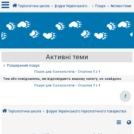
Теріологічна школа
форум Українського теріологічного товариства
Пошук
Активні теми
В
х
і
д
Активні теми
Р
е
Розширений пошук
є
с
Пошук дав 0 результатів • Сторінка
1
з
1
т
Тем або повідомлень, які відповідають вашому запиту, не знайдено.
р
а
Пошук дав 0 результатів • Сторінка
1
з
1
ц
і
я
Теріологічна школа
форум Українського теріологічного товариства
Т
е
м
и
б