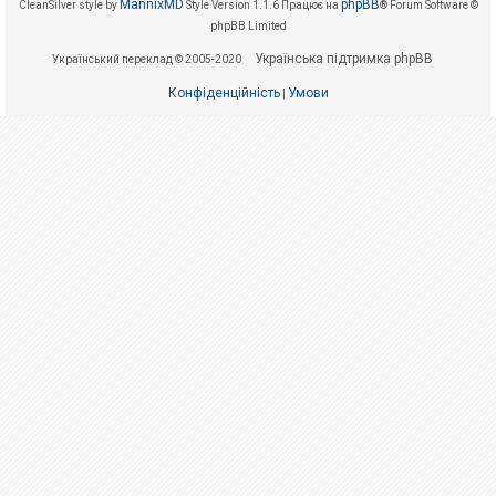
е
MannixMD
phpBB
CleanSilver style by
Style Version 1.1.6
Працює на
® Forum Software ©
з
phpBB Limited
в
і
Українська підтримка phpBB
Український переклад © 2005-2020
д
п
о
Конфіденційність
Умови
|
в
і
д
е
й
А
к
т
и
в
н
і
т
е
м
и
П
о
ш
у