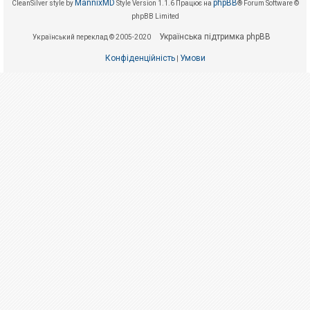
е
MannixMD
phpBB
CleanSilver style by
Style Version 1.1.6
Працює на
® Forum Software ©
з
phpBB Limited
в
і
Українська підтримка phpBB
Український переклад © 2005-2020
д
п
о
Конфіденційність
Умови
|
в
і
д
е
й
А
к
т
и
в
н
і
т
е
м
и
П
о
ш
у