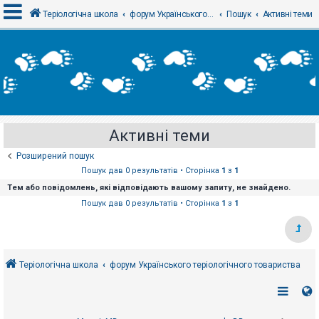
Теріологічна школа
форум Українського теріологічного товариства
Пошук
Активні теми
В
х
і
д
Активні теми
Р
е
Розширений пошук
є
с
Пошук дав 0 результатів • Сторінка
1
з
1
т
Тем або повідомлень, які відповідають вашому запиту, не знайдено.
р
а
Пошук дав 0 результатів • Сторінка
1
з
1
ц
і
я
Теріологічна школа
форум Українського теріологічного товариства
Т
е
м
и
б