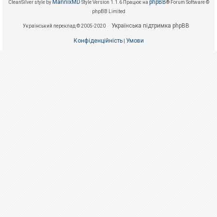
е
MannixMD
phpBB
CleanSilver style by
Style Version 1.1.6
Працює на
® Forum Software ©
з
phpBB Limited
в
і
Українська підтримка phpBB
Український переклад © 2005-2020
д
п
о
Конфіденційність
Умови
|
в
і
д
е
й
А
к
т
и
в
н
і
т
е
м
и
П
о
ш
у