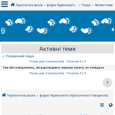
Теріологічна школа
форум Українського теріологічного товариства
Пошук
Активні теми
В
х
і
д
Активні теми
Р
е
Розширений пошук
є
с
Пошук дав 0 результатів • Сторінка
1
з
1
т
Тем або повідомлень, які відповідають вашому запиту, не знайдено.
р
а
Пошук дав 0 результатів • Сторінка
1
з
1
ц
і
я
Теріологічна школа
форум Українського теріологічного товариства
Т
е
м
и
б