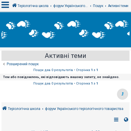
Теріологічна школа
форум Українського теріологічного товариства
Пошук
Активні теми
В
х
і
д
Активні теми
Р
е
Розширений пошук
є
с
Пошук дав 0 результатів • Сторінка
1
з
1
т
Тем або повідомлень, які відповідають вашому запиту, не знайдено.
р
а
Пошук дав 0 результатів • Сторінка
1
з
1
ц
і
я
Теріологічна школа
форум Українського теріологічного товариства
Т
е
м
и
б