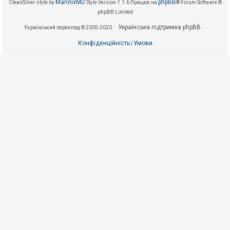
е
MannixMD
phpBB
CleanSilver style by
Style Version 1.1.6
Працює на
® Forum Software ©
з
phpBB Limited
в
і
Українська підтримка phpBB
Український переклад © 2005-2020
д
п
о
Конфіденційність
Умови
|
в
і
д
е
й
А
к
т
и
в
н
і
т
е
м
и
П
о
ш
у