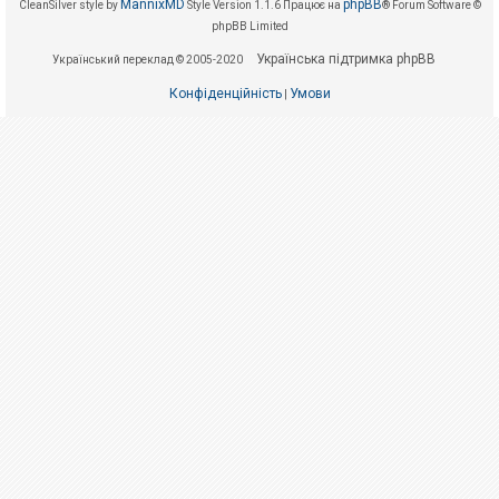
е
MannixMD
phpBB
CleanSilver style by
Style Version 1.1.6
Працює на
® Forum Software ©
з
phpBB Limited
в
і
Українська підтримка phpBB
Український переклад © 2005-2020
д
п
о
Конфіденційність
Умови
|
в
і
д
е
й
А
к
т
и
в
н
і
т
е
м
и
П
о
ш
у