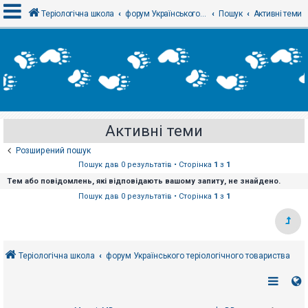
Теріологічна школа
форум Українського теріологічного товариства
Пошук
Активні теми
В
х
і
д
Активні теми
Р
е
Розширений пошук
є
с
Пошук дав 0 результатів • Сторінка
1
з
1
т
Тем або повідомлень, які відповідають вашому запиту, не знайдено.
р
а
Пошук дав 0 результатів • Сторінка
1
з
1
ц
і
я
Теріологічна школа
форум Українського теріологічного товариства
Т
е
м
и
б