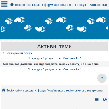
Теріологічна школа
форум Українського теріологічного товариства
Пошук
Активні теми
В
х
і
д
Активні теми
Р
е
Розширений пошук
є
с
Пошук дав 0 результатів • Сторінка
1
з
1
т
Тем або повідомлень, які відповідають вашому запиту, не знайдено.
р
а
Пошук дав 0 результатів • Сторінка
1
з
1
ц
і
я
Теріологічна школа
форум Українського теріологічного товариства
Т
е
м
и
б