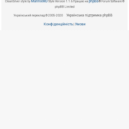
е
MannixMD
phpBB
CleanSilver style by
Style Version 1.1.6
Працює на
® Forum Software ©
з
phpBB Limited
в
і
Українська підтримка phpBB
Український переклад © 2005-2020
д
п
о
Конфіденційність
Умови
|
в
і
д
е
й
А
к
т
и
в
н
і
т
е
м
и
П
о
ш
у