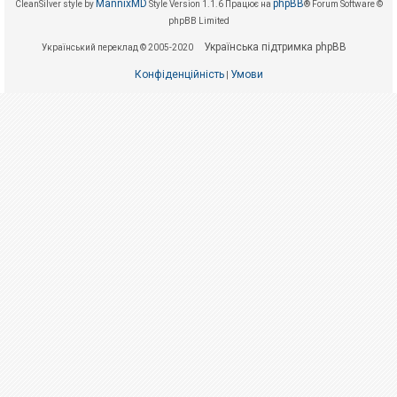
е
MannixMD
phpBB
CleanSilver style by
Style Version 1.1.6
Працює на
® Forum Software ©
з
phpBB Limited
в
і
Українська підтримка phpBB
Український переклад © 2005-2020
д
п
о
Конфіденційність
Умови
|
в
і
д
е
й
А
к
т
и
в
н
і
т
е
м
и
П
о
ш
у