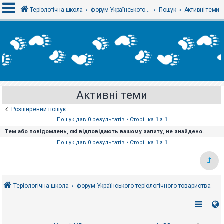
Теріологічна школа
форум Українського теріологічного товариства
Пошук
Активні теми
В
х
і
д
Активні теми
Р
е
Розширений пошук
є
с
Пошук дав 0 результатів • Сторінка
1
з
1
т
Тем або повідомлень, які відповідають вашому запиту, не знайдено.
р
а
Пошук дав 0 результатів • Сторінка
1
з
1
ц
і
я
Теріологічна школа
форум Українського теріологічного товариства
Т
е
м
и
б