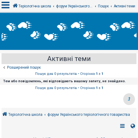
Теріологічна школа
форум Українського теріологічного товариства
Пошук
Активні теми
В
х
і
д
Активні теми
Р
е
Розширений пошук
є
с
Пошук дав 0 результатів • Сторінка
1
з
1
т
Тем або повідомлень, які відповідають вашому запиту, не знайдено.
р
а
Пошук дав 0 результатів • Сторінка
1
з
1
ц
і
я
Теріологічна школа
форум Українського теріологічного товариства
Т
е
м
и
б