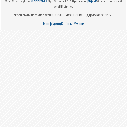
е
MannixMD
phpBB
CleanSilver style by
Style Version 1.1.6
Працює на
® Forum Software ©
з
phpBB Limited
в
і
Українська підтримка phpBB
Український переклад © 2005-2020
д
п
о
Конфіденційність
Умови
|
в
і
д
е
й
А
к
т
и
в
н
і
т
е
м
и
П
о
ш
у