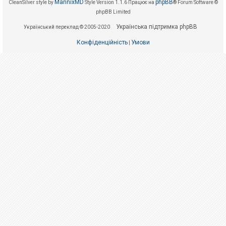
е
MannixMD
phpBB
CleanSilver style by
Style Version 1.1.6
Працює на
® Forum Software ©
з
phpBB Limited
в
і
Українська підтримка phpBB
Український переклад © 2005-2020
д
п
о
Конфіденційність
Умови
|
в
і
д
е
й
А
к
т
и
в
н
і
т
е
м
и
П
о
ш
у