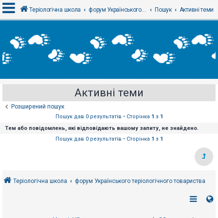
Теріологічна школа
форум Українського теріологічного товариства
Пошук
Активні теми
В
х
і
д
Активні теми
Р
е
Розширений пошук
є
с
Пошук дав 0 результатів • Сторінка
1
з
1
т
Тем або повідомлень, які відповідають вашому запиту, не знайдено.
р
а
Пошук дав 0 результатів • Сторінка
1
з
1
ц
і
я
Теріологічна школа
форум Українського теріологічного товариства
Т
е
м
и
б