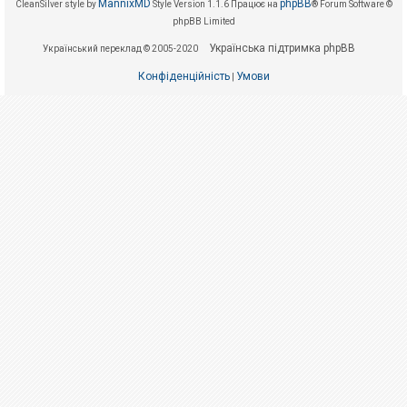
е
MannixMD
phpBB
CleanSilver style by
Style Version 1.1.6
Працює на
® Forum Software ©
з
phpBB Limited
в
і
Українська підтримка phpBB
Український переклад © 2005-2020
д
п
о
Конфіденційність
Умови
|
в
і
д
е
й
А
к
т
и
в
н
і
т
е
м
и
П
о
ш
у