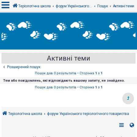
Теріологічна школа
форум Українського теріологічного товариства
Пошук
Активні теми
В
х
і
д
Активні теми
Р
е
Розширений пошук
є
с
Пошук дав 0 результатів • Сторінка
1
з
1
т
Тем або повідомлень, які відповідають вашому запиту, не знайдено.
р
а
Пошук дав 0 результатів • Сторінка
1
з
1
ц
і
я
Теріологічна школа
форум Українського теріологічного товариства
Т
е
м
и
б