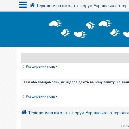
Теріологічна школа
форум Українського тері
В
х
і
д
Р
е
є
Розширений пошук
с
т
р
а
Тем або повідомлень, які відповідають вашому запиту, не зна
ц
і
я
Розширений пошук
Т
Теріологічна школа
форум Українського теріоло
е
м
и
б
Clean