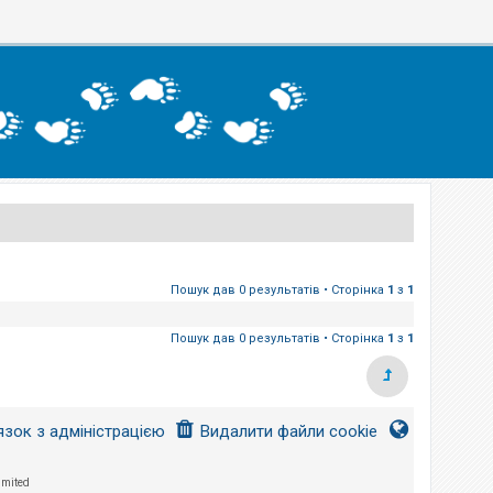
Пошук дав 0 результатів • Сторінка
1
з
1
Пошук дав 0 результатів • Сторінка
1
з
1
язок з адміністрацією
Видалити файли cookie
imited