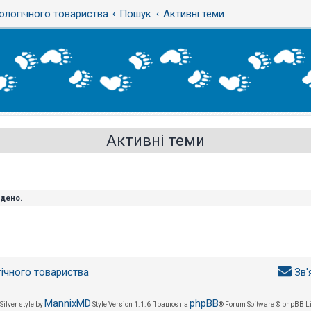
ологічного товариства
Пошук
Активні теми
Активні теми
йдено.
гічного товариства
Зв'
MannixMD
phpBB
Silver style by
Style Version 1.1.6
Працює на
® Forum Software © phpBB L