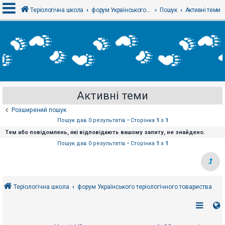
Теріологічна школа
форум Українського теріологічного товариства
Пошук
Активні теми
В
х
і
д
Активні теми
Р
е
Розширений пошук
є
с
Пошук дав 0 результатів • Сторінка
1
з
1
т
Тем або повідомлень, які відповідають вашому запиту, не знайдено.
р
а
Пошук дав 0 результатів • Сторінка
1
з
1
ц
і
я
Теріологічна школа
форум Українського теріологічного товариства
Т
е
м
и
б