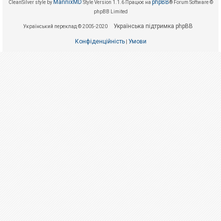
е
MannixMD
phpBB
CleanSilver style by
Style Version 1.1.6
Працює на
® Forum Software ©
з
phpBB Limited
в
і
Українська підтримка phpBB
Український переклад © 2005-2020
д
п
о
Конфіденційність
Умови
|
в
і
д
е
й
А
к
т
и
в
н
і
т
е
м
и
П
о
ш
у