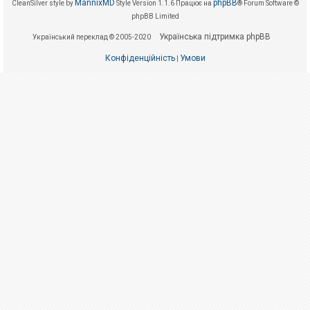
е
MannixMD
phpBB
CleanSilver style by
Style Version 1.1.6
Працює на
® Forum Software ©
з
phpBB Limited
в
і
Українська підтримка phpBB
Український переклад © 2005-2020
д
п
о
Конфіденційність
Умови
|
в
і
д
е
й
А
к
т
и
в
н
і
т
е
м
и
П
о
ш
у