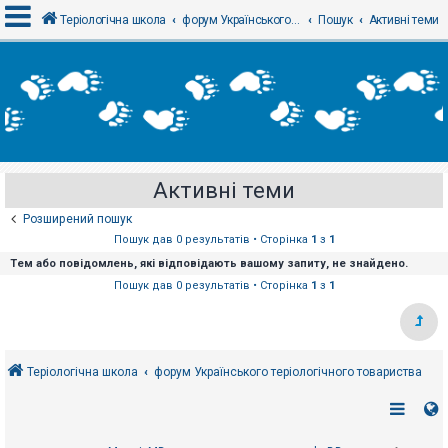
Теріологічна школа
форум Українського теріологічного товариства
Пошук
Активні теми
В
х
і
д
Активні теми
Р
е
Розширений пошук
є
с
Пошук дав 0 результатів • Сторінка
1
з
1
т
Тем або повідомлень, які відповідають вашому запиту, не знайдено.
р
а
Пошук дав 0 результатів • Сторінка
1
з
1
ц
і
я
Теріологічна школа
форум Українського теріологічного товариства
Т
е
м
и
б