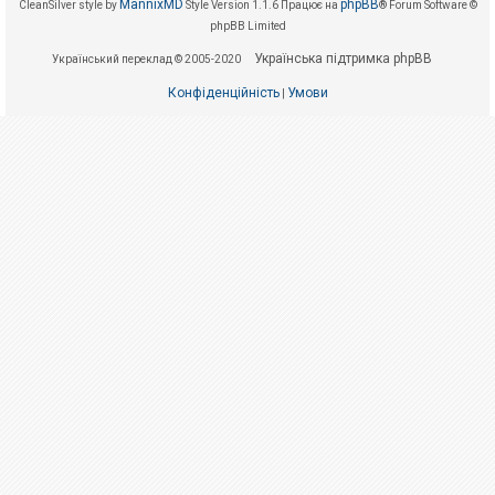
е
MannixMD
phpBB
CleanSilver style by
Style Version 1.1.6
Працює на
® Forum Software ©
з
phpBB Limited
в
і
Українська підтримка phpBB
Український переклад © 2005-2020
д
п
о
Конфіденційність
Умови
|
в
і
д
е
й
А
к
т
и
в
н
і
т
е
м
и
П
о
ш
у