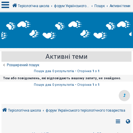
Теріологічна школа
форум Українського теріологічного товариства
Пошук
Активні теми
В
х
і
д
Активні теми
Р
е
Розширений пошук
є
с
Пошук дав 0 результатів • Сторінка
1
з
1
т
Тем або повідомлень, які відповідають вашому запиту, не знайдено.
р
а
Пошук дав 0 результатів • Сторінка
1
з
1
ц
і
я
Теріологічна школа
форум Українського теріологічного товариства
Т
е
м
и
б