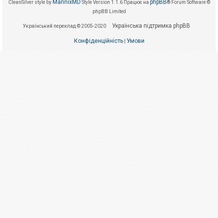
е
MannixMD
phpBB
CleanSilver style by
Style Version 1.1.6
Працює на
® Forum Software ©
з
phpBB Limited
в
і
Українська підтримка phpBB
Український переклад © 2005-2020
д
п
о
Конфіденційність
Умови
|
в
і
д
е
й
А
к
т
и
в
н
і
т
е
м
и
П
о
ш
у