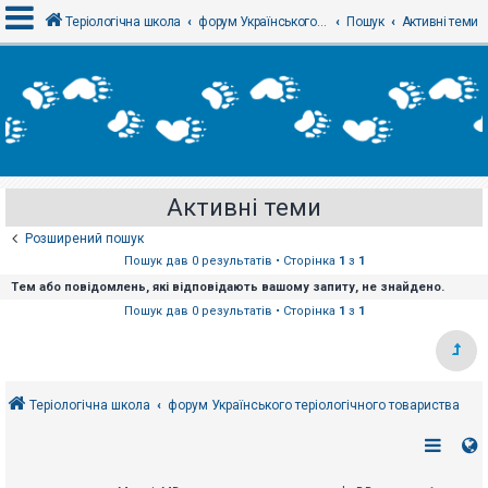
Теріологічна школа
форум Українського теріологічного товариства
Пошук
Активні теми
В
х
і
д
Активні теми
Р
е
Розширений пошук
є
с
Пошук дав 0 результатів • Сторінка
1
з
1
т
Тем або повідомлень, які відповідають вашому запиту, не знайдено.
р
а
Пошук дав 0 результатів • Сторінка
1
з
1
ц
і
я
Теріологічна школа
форум Українського теріологічного товариства
Т
е
м
и
б