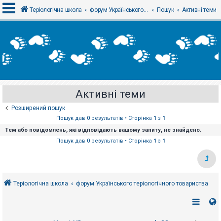
Теріологічна школа
форум Українського теріологічного товариства
Пошук
Активні теми
В
х
і
д
Активні теми
Р
е
Розширений пошук
є
с
Пошук дав 0 результатів • Сторінка
1
з
1
т
Тем або повідомлень, які відповідають вашому запиту, не знайдено.
р
а
Пошук дав 0 результатів • Сторінка
1
з
1
ц
і
я
Теріологічна школа
форум Українського теріологічного товариства
Т
е
м
и
б