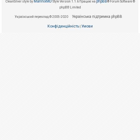
е
MannixMD
phpBB
CleanSilver style by
Style Version 1.1.6
Працює на
® Forum Software ©
з
phpBB Limited
в
і
Українська підтримка phpBB
Український переклад © 2005-2020
д
п
о
Конфіденційність
Умови
|
в
і
д
е
й
А
к
т
и
в
н
і
т
е
м
и
П
о
ш
у