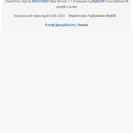
е
MannixMD
phpBB
CleanSilver style by
Style Version 1.1.6
Працює на
® Forum Software ©
з
phpBB Limited
в
і
Українська підтримка phpBB
Український переклад © 2005-2020
д
п
о
Конфіденційність
Умови
|
в
і
д
е
й
А
к
т
и
в
н
і
т
е
м
и
П
о
ш
у