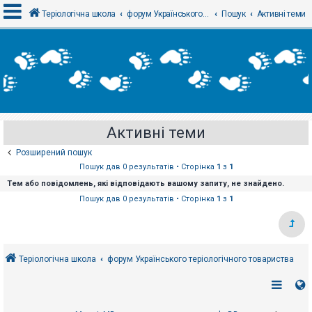
Теріологічна школа
форум Українського теріологічного товариства
Пошук
Активні теми
В
х
і
д
Активні теми
Р
е
Розширений пошук
є
с
Пошук дав 0 результатів • Сторінка
1
з
1
т
Тем або повідомлень, які відповідають вашому запиту, не знайдено.
р
а
Пошук дав 0 результатів • Сторінка
1
з
1
ц
і
я
Теріологічна школа
форум Українського теріологічного товариства
Т
е
м
и
б