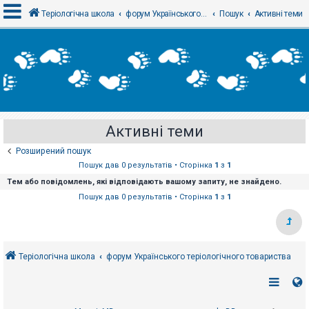
Теріологічна школа
форум Українського теріологічного товариства
Пошук
Активні теми
В
х
і
д
Активні теми
Р
е
Розширений пошук
є
с
Пошук дав 0 результатів • Сторінка
1
з
1
т
Тем або повідомлень, які відповідають вашому запиту, не знайдено.
р
а
Пошук дав 0 результатів • Сторінка
1
з
1
ц
і
я
Теріологічна школа
форум Українського теріологічного товариства
Т
е
м
и
б