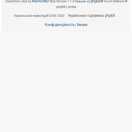
е
MannixMD
phpBB
CleanSilver style by
Style Version 1.1.6
Працює на
® Forum Software ©
з
phpBB Limited
в
і
Українська підтримка phpBB
Український переклад © 2005-2020
д
п
о
Конфіденційність
Умови
|
в
і
д
е
й
А
к
т
и
в
н
і
т
е
м
и
П
о
ш
у