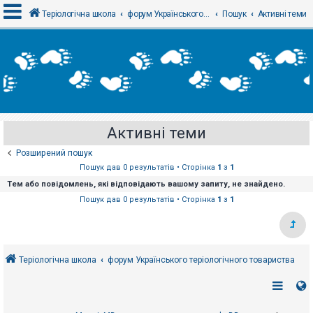
Теріологічна школа
форум Українського теріологічного товариства
Пошук
Активні теми
В
х
і
д
Активні теми
Р
е
Розширений пошук
є
с
Пошук дав 0 результатів • Сторінка
1
з
1
т
Тем або повідомлень, які відповідають вашому запиту, не знайдено.
р
а
Пошук дав 0 результатів • Сторінка
1
з
1
ц
і
я
Теріологічна школа
форум Українського теріологічного товариства
Т
е
м
и
б