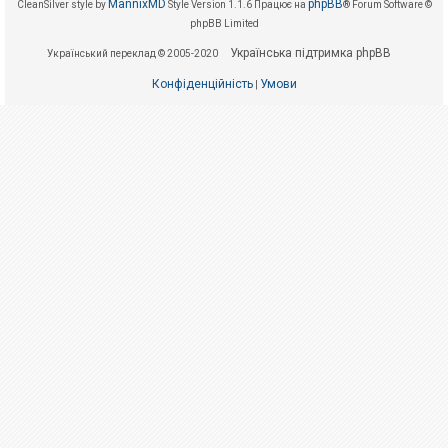
е
MannixMD
phpBB
CleanSilver style by
Style Version 1.1.6
Працює на
® Forum Software ©
з
phpBB Limited
в
і
Українська підтримка phpBB
Український переклад © 2005-2020
д
п
о
Конфіденційність
Умови
|
в
і
д
е
й
А
к
т
и
в
н
і
т
е
м
и
П
о
ш
у