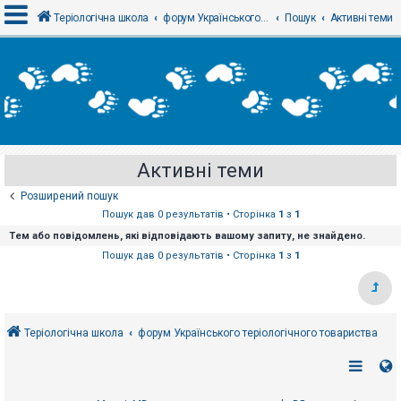
Теріологічна школа
форум Українського теріологічного товариства
Пошук
Активні теми
В
х
і
д
Активні теми
Р
е
Розширений пошук
є
с
Пошук дав 0 результатів • Сторінка
1
з
1
т
Тем або повідомлень, які відповідають вашому запиту, не знайдено.
р
а
Пошук дав 0 результатів • Сторінка
1
з
1
ц
і
я
Теріологічна школа
форум Українського теріологічного товариства
Т
е
м
и
б