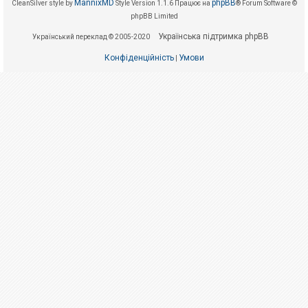
е
MannixMD
phpBB
CleanSilver style by
Style Version 1.1.6
Працює на
® Forum Software ©
з
phpBB Limited
в
і
Українська підтримка phpBB
Український переклад © 2005-2020
д
п
о
Конфіденційність
Умови
|
в
і
д
е
й
А
к
т
и
в
н
і
т
е
м
и
П
о
ш
у