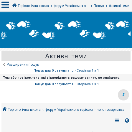
Теріологічна школа
форум Українського теріологічного товариства
Пошук
Активні теми
В
х
і
д
Активні теми
Р
е
Розширений пошук
є
с
Пошук дав 0 результатів • Сторінка
1
з
1
т
Тем або повідомлень, які відповідають вашому запиту, не знайдено.
р
а
Пошук дав 0 результатів • Сторінка
1
з
1
ц
і
я
Теріологічна школа
форум Українського теріологічного товариства
Т
е
м
и
б