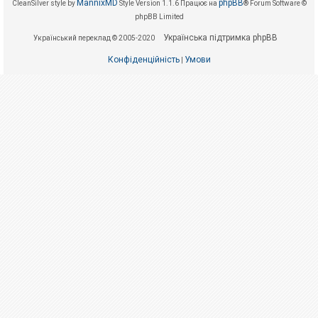
е
MannixMD
phpBB
CleanSilver style by
Style Version 1.1.6
Працює на
® Forum Software ©
з
phpBB Limited
в
і
Українська підтримка phpBB
Український переклад © 2005-2020
д
п
о
Конфіденційність
Умови
|
в
і
д
е
й
А
к
т
и
в
н
і
т
е
м
и
П
о
ш
у