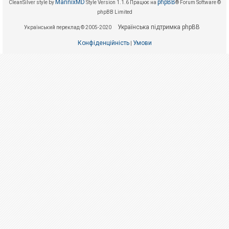
е
MannixMD
phpBB
CleanSilver style by
Style Version 1.1.6
Працює на
® Forum Software ©
з
phpBB Limited
в
і
Українська підтримка phpBB
Український переклад © 2005-2020
д
п
о
Конфіденційність
Умови
|
в
і
д
е
й
А
к
т
и
в
н
і
т
е
м
и
П
о
ш
у