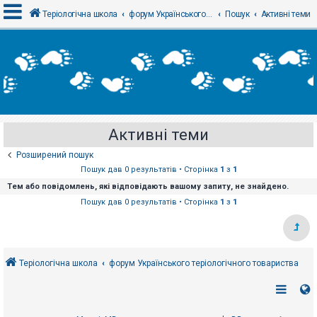
Теріологічна школа
форум Українського теріологічного товариства
Пошук
Активні теми
В
х
і
д
Активні теми
Р
е
Розширений пошук
є
с
Пошук дав 0 результатів • Сторінка
1
з
1
т
Тем або повідомлень, які відповідають вашому запиту, не знайдено.
р
а
Пошук дав 0 результатів • Сторінка
1
з
1
ц
і
я
Теріологічна школа
форум Українського теріологічного товариства
Т
е
м
и
б