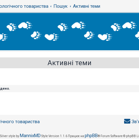
ологічного товариства
Пошук
Активні теми
Активні теми
йдено.
гічного товариства
Зв'
MannixMD
phpBB
Silver style by
Style Version 1.1.6
Працює на
® Forum Software © phpBB L