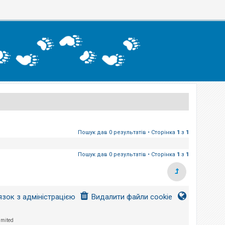
Пошук дав 0 результатів • Сторінка
1
з
1
Пошук дав 0 результатів • Сторінка
1
з
1
язок з адміністрацією
Видалити файли cookie
imited