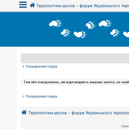
Теріологічна школа
форум Українського тері
В
х
і
д
Р
е
є
Розширений пошук
с
т
р
а
Тем або повідомлень, які відповідають вашому запиту, не зна
ц
і
я
Розширений пошук
Т
Теріологічна школа
форум Українського теріоло
е
м
и
б
Clean