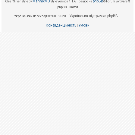
е
MannixMD
phpBB
CleanSilver style by
Style Version 1.1.6
Працює на
® Forum Software ©
з
phpBB Limited
в
і
Українська підтримка phpBB
Український переклад © 2005-2020
д
п
о
Конфіденційність
Умови
|
в
і
д
е
й
А
к
т
и
в
н
і
т
е
м
и
П
о
ш
у