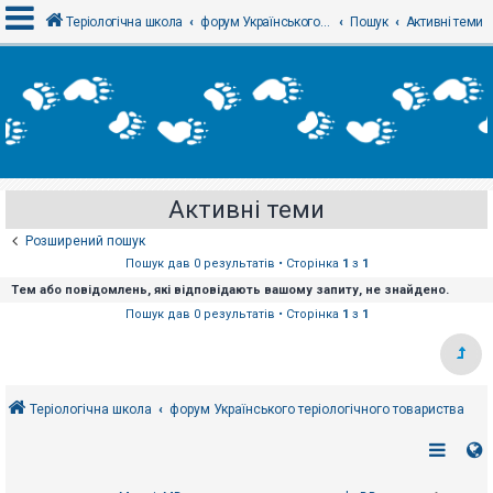
Теріологічна школа
форум Українського теріологічного товариства
Пошук
Активні теми
В
х
і
д
Активні теми
Р
е
Розширений пошук
є
с
Пошук дав 0 результатів • Сторінка
1
з
1
т
Тем або повідомлень, які відповідають вашому запиту, не знайдено.
р
а
Пошук дав 0 результатів • Сторінка
1
з
1
ц
і
я
Теріологічна школа
форум Українського теріологічного товариства
Т
е
м
и
б