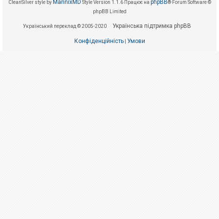
е
MannixMD
phpBB
CleanSilver style by
Style Version 1.1.6
Працює на
® Forum Software ©
з
phpBB Limited
в
і
Українська підтримка phpBB
Український переклад © 2005-2020
д
п
о
Конфіденційність
Умови
|
в
і
д
е
й
А
к
т
и
в
н
і
т
е
м
и
П
о
ш
у