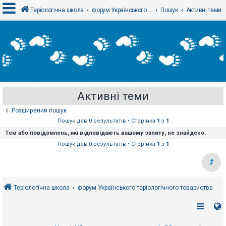
Теріологічна школа
форум Українського теріологічного товариства
Пошук
Активні теми
В
х
і
д
Активні теми
Р
е
Розширений пошук
є
с
Пошук дав 0 результатів • Сторінка
1
з
1
т
Тем або повідомлень, які відповідають вашому запиту, не знайдено.
р
а
Пошук дав 0 результатів • Сторінка
1
з
1
ц
і
я
Теріологічна школа
форум Українського теріологічного товариства
Т
е
м
и
б