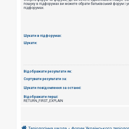
е
пошуку в підфорумах ви можете обрати батьківський форум і у
з
підфорумах.
в
і
д
п
о
в
і
Шукати в підфорумах:
д
е
Шукати:
й
А
к
т
Відображати результати як:
и
в
Сортувати результати за:
н
і
Шукати повідомлення за останні:
т
е
м
Відображати перші:
и
RETURN_FIRST_EXPLAIN
П
о
ш
Теріологічна школа
форум Українського теріоло
у