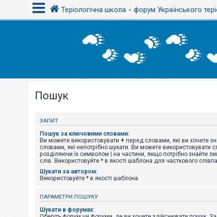
Теріологічна школа
форум Українського тері
В
х
і
д
Пошук
Р
е
є
с
ЗАПИТ
т
р
Пошук за ключовими словами:
а
Ви можете використовувати
+
перед словами, які ви хочете зн
ц
словами, які непотрібно шукати. Ви можете використовувати сп
і
розділяючи їх символом
|
на частини, якщо потрібно знайти ли
я
слів. Використовуйте * в якості шаблона для часткового співп
Шукати за автором:
Використовуйте * в якості шаблона
Т
е
ПАРАМЕТРИ ПОШУКУ
м
и
Шукати в форумах:
б
Оберіть форум чи форуми, де ви хочете здійснювати пошук. З