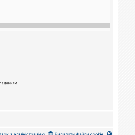
паданням
язок з адміністрацією
Видалити файли cookie