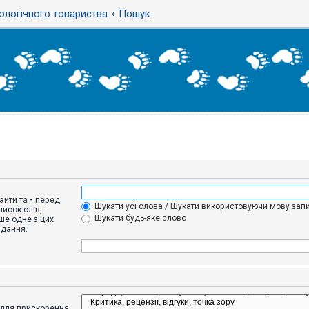
ологічного товариства
Пошук
айти та
-
перед
Шукати усі слова / Шукати використовуючи мову запи
исок слів,
Шукати будь-яке слово
ше одне з цих
адання.
адля прискорення