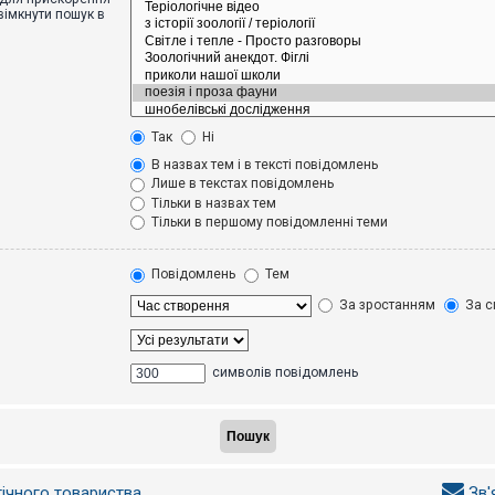
вімкнути пошук в
Так
Ні
В назвах тем і в тексті повідомлень
Лише в текстах повідомлень
Тільки в назвах тем
Тільки в першому повідомленні теми
Повідомлень
Тем
За зростанням
За с
символів повідомлень
гічного товариства
Зв'