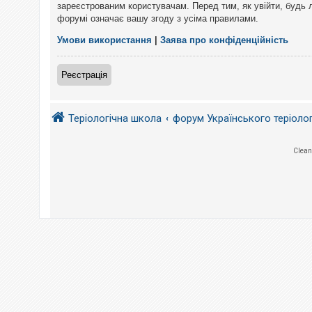
е
зареєстрованим користувачам. Перед тим, як увійти, будь 
з
форумі означає вашу згоду з усіма правилами.
в
і
д
Умови використання
|
Заява про конфіденційність
п
о
в
Реєстрація
і
д
е
й
Теріологічна школа
форум Українського теріоло
А
Clean
к
т
и
в
н
і
т
е
м
и
П
о
ш
у