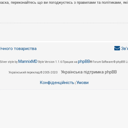
ласка, переконайтесь що ви погоджуєтесь з правилами та політиками, які
гічного товариства
Зв'
MannixMD
phpBB
Silver style by
Style Version 1.1.6
Працює на
® Forum Software © phpBB L
Українська підтримка phpBB
Український переклад © 2005-2020
Конфіденційність
Умови
|