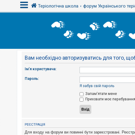
Теріологічна школа
форум Українського тері
В
х
і
д
Вам необхідно авторизуватись для того, щоб
Р
е
є
Ім'я користувача:
с
т
Пароль:
р
а
Я забув свій пароль
ц
і
Запам'ятати мене
я
Приховати моє перебування 
Т
е
м
РЕЄСТРАЦІЯ
и
б
Для входу на форум ви повинні бути зареєстровані. Реєстр