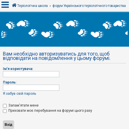
Теріологічна школа
форум Українського теріологічного товариства
В
х
і
д
Вам необхідно авторизуватись для того, щоб
Р
відповідати на повідомлення у цьому форумі.
е
є
с
Ім'я користувача:
т
р
а
Пароль:
ц
і
я
Я забув свій пароль
Запам'ятати мене
Т
Приховати моє перебування на форумі цього разу
е
м
и
б