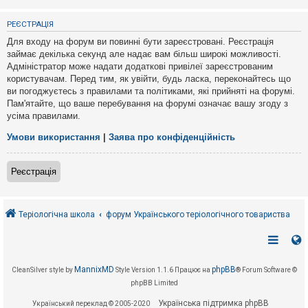
е
з
в
РЕЄСТРАЦІЯ
і
д
Для входу на форум ви повинні бути зареєстровані. Реєстрація
п
займає декілька секунд але надає вам більш широкі можливості.
о
Адміністратор може надати додаткові привілеї зареєстрованим
в
і
користувачам. Перед тим, як увійти, будь ласка, переконайтесь що
д
ви погоджуєтесь з правилами та політиками, які прийняті на форумі.
е
Пам'ятайте, що ваше перебування на форумі означає вашу згоду з
й
усіма правилами.
Умови використання
|
Заява про конфіденційність
А
к
т
Реєстрація
и
в
н
і
т
Теріологічна школа
форум Українського теріологічного товариства
е
м
и
MannixMD
phpBB
CleanSilver style by
Style Version 1.1.6
Працює на
® Forum Software ©
П
phpBB Limited
о
ш
Українська підтримка phpBB
Український переклад © 2005-2020
у