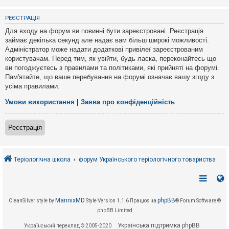
е
з
в
РЕЄСТРАЦІЯ
і
д
Для входу на форум ви повинні бути зареєстровані. Реєстрація
п
займає декілька секунд але надає вам більш широкі можливості.
о
Адміністратор може надати додаткові привілеї зареєстрованим
в
і
користувачам. Перед тим, як увійти, будь ласка, переконайтесь що
д
ви погоджуєтесь з правилами та політиками, які прийняті на форумі.
е
Пам'ятайте, що ваше перебування на форумі означає вашу згоду з
й
усіма правилами.
Умови використання
|
Заява про конфіденційність
А
к
т
Реєстрація
и
в
н
і
т
Теріологічна школа
форум Українського теріологічного товариства
е
м
и
MannixMD
phpBB
CleanSilver style by
Style Version 1.1.6
Працює на
® Forum Software ©
П
phpBB Limited
о
ш
Українська підтримка phpBB
Український переклад © 2005-2020
у