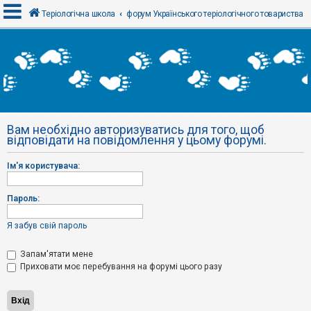
Теріологічна школа
форум Українського теріологічного товариства
В
х
і
д
Вам необхідно авторизуватись для того, щоб
Р
відповідати на повідомлення у цьому форумі.
е
є
с
Ім'я користувача:
т
р
а
Пароль:
ц
і
я
Я забув свій пароль
Запам'ятати мене
Т
Приховати моє перебування на форумі цього разу
е
м
и
б