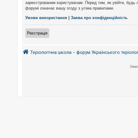
е
зареєстрованим користувачам. Перед тим, як увійти, будь 
з
форумі означає вашу згоду з усіма правилами.
в
і
д
Умови використання
|
Заява про конфіденційність
п
о
в
Реєстрація
і
д
е
й
Теріологічна школа
форум Українського теріоло
А
Clean
к
т
и
в
н
і
т
е
м
и
П
о
ш
у