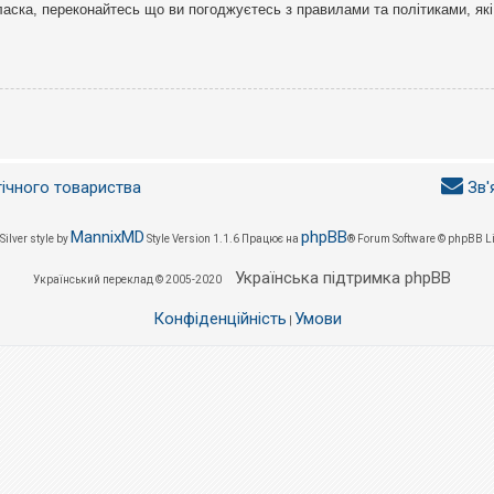
ласка, переконайтесь що ви погоджуєтесь з правилами та політиками, які
гічного товариства
Зв'
MannixMD
phpBB
Silver style by
Style Version 1.1.6
Працює на
® Forum Software © phpBB L
Українська підтримка phpBB
Український переклад © 2005-2020
Конфіденційність
Умови
|