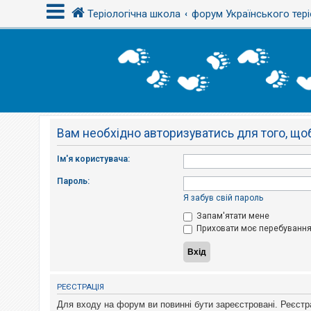
Теріологічна школа
форум Українського тері
В
х
і
д
Вам необхідно авторизуватись для того, щоб
Р
е
є
Ім'я користувача:
с
т
Пароль:
р
а
Я забув свій пароль
ц
і
Запам'ятати мене
я
Приховати моє перебування 
Т
е
м
РЕЄСТРАЦІЯ
и
б
Для входу на форум ви повинні бути зареєстровані. Реєстр