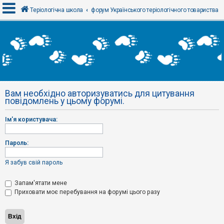
Теріологічна школа
форум Українського теріологічного товариства
В
х
і
д
Вам необхідно авторизуватись для цитування
Р
повідомлень у цьому форумі.
е
є
с
Ім'я користувача:
т
р
а
Пароль:
ц
і
я
Я забув свій пароль
Запам'ятати мене
Т
Приховати моє перебування на форумі цього разу
е
м
и
б