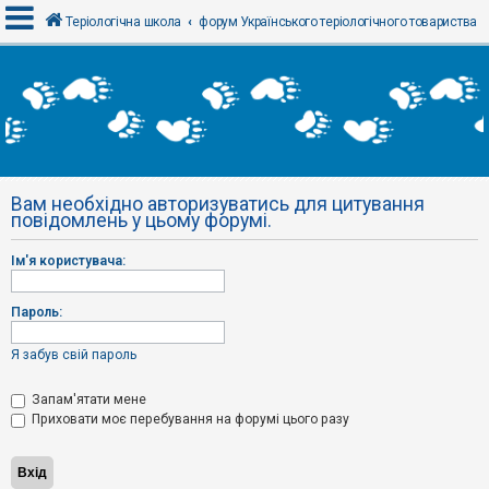
Теріологічна школа
форум Українського теріологічного товариства
В
х
і
д
Вам необхідно авторизуватись для цитування
Р
повідомлень у цьому форумі.
е
є
с
Ім'я користувача:
т
р
а
Пароль:
ц
і
я
Я забув свій пароль
Запам'ятати мене
Т
Приховати моє перебування на форумі цього разу
е
м
и
б