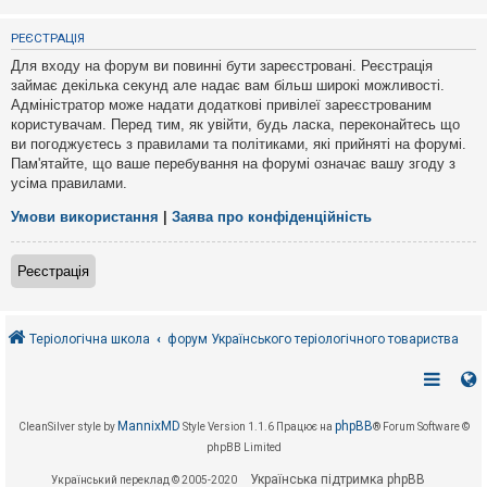
е
з
в
РЕЄСТРАЦІЯ
і
д
Для входу на форум ви повинні бути зареєстровані. Реєстрація
п
займає декілька секунд але надає вам більш широкі можливості.
о
Адміністратор може надати додаткові привілеї зареєстрованим
в
і
користувачам. Перед тим, як увійти, будь ласка, переконайтесь що
д
ви погоджуєтесь з правилами та політиками, які прийняті на форумі.
е
Пам'ятайте, що ваше перебування на форумі означає вашу згоду з
й
усіма правилами.
Умови використання
|
Заява про конфіденційність
А
к
т
Реєстрація
и
в
н
і
т
Теріологічна школа
форум Українського теріологічного товариства
е
м
и
MannixMD
phpBB
CleanSilver style by
Style Version 1.1.6
Працює на
® Forum Software ©
П
phpBB Limited
о
ш
Українська підтримка phpBB
Український переклад © 2005-2020
у