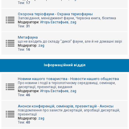
е
Тем:
17
з
в
і
Охорона теріофауни - Охрана териофауны
д
Заповідання, менеджмент фауни, Червона книга, біоетика
п
Модератори:
Игорь Евстафьев
,
zag
о
Тем:
31
в
і
д
Метафауна
е
що не входить до складу "дикої" фауни, але й не домашні звірі
й
Модератор:
zag
Тем:
16
А
к
Інформаційний відділ
т
и
в
Новини нашого товариства - Новости нашего общества
н
Про новини і події в теріологічному середовищі, семінари,
і
дисертації, презентації, видання
т
Модератори:
Игорь Евстафьев
,
zag
е
Тем:
46
м
и
Анонси конференцій, семінарів, презентацій - Анонсы
повідомлення про захисти дисертацій, апробації дисертацій,
презентації
П
Модератор:
zag
о
Тем:
40
ш
у