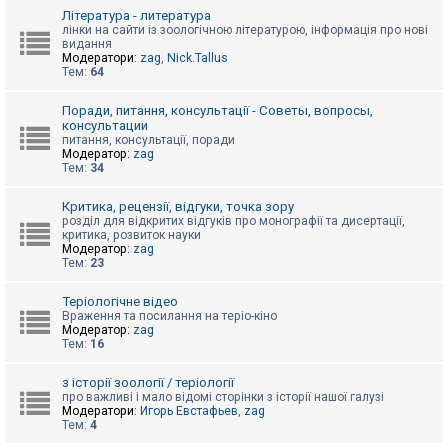
к
Література - литература
лінки на сайти із зоологічною літературою, інформація про нові
видання
Модератори:
zag
,
Nick.Tallus
Д
Тем:
64
о
п
о
Поради, питання, консультації - Советы, вопросы,
м
консультации
о
питання, консультації, поради
г
Модератор:
zag
а
Тем:
34
Критика, рецензії, відгуки, точка зору
розділ для відкритих відгуків про монографії та дисертації,
критика, розвиток науки
Модератор:
zag
Тем:
23
Теріологічне відео
Враження та посилання на теріо-кіно
Модератор:
zag
Тем:
16
з історії зоології / теріології
про важливі і мало відомі сторінки з історії нашої галузі
Модератори:
Игорь Евстафьев
,
zag
Тем:
4