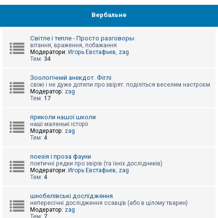
Вербальне
Світле і тепле - Просто разговоры
вітання, враження, побажання
Модератори:
Игорь Евстафьев
,
zag
Тем:
34
Зоологічний анекдот. Фіглі
свіжі і не дуже дотепи про звірят. поділіться веселим настроєм
Модератор:
zag
Тем:
17
приколи нашої школи
наші маленькі історії
Модератор:
zag
Тем:
4
поезія і проза фауни
поетичні рядки про звірів (та їхніх дослідників)
Модератори:
Игорь Евстафьев
,
zag
Тем:
4
шнобелівські дослідження
непересічні дослідження ссавців (або в цілому тварин)
Модератор:
zag
Тем:
7