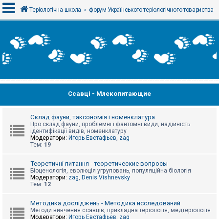
Теріологічна школа
форум Українського теріологічного товариства
В
х
і
д
Ссавці - Млекопитающие
Р
е
є
с
Склад фауни, таксономія і номенклатура
т
Про склад фауни, проблемні і фантомні види, надійність
р
ідентифікації видів, номенклатуру
а
Модератори:
Игорь Евстафьев
,
zag
ц
Тем:
19
і
я
Теоретичні питання - теоретические вопросы
Біоценологія, еволюція угруповань, популяційна біологія
Модератори:
zag
,
Denis Vishnevsky
Тем:
12
Т
е
м
Методика досліджень - Методика исследований
и
Методи вивчення ссавців, прикладна теріологія, медтеріологія
б
Модератори:
Игорь Евстафьев
,
zag