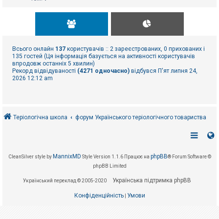
Всього онлайн
137
користувачів :: 2 зареєстрованих, 0 прихованих і
135 гостей (Ця інформація базується на активності користувачів
впродовж останніх 5 хвилин)
Рекорд відвідуваності
(4271 одночасно)
відбувся П'ят липня 24,
2026 12:12 am
Теріологічна школа
форум Українського теріологічного товариства
MannixMD
phpBB
CleanSilver style by
Style Version 1.1.6
Працює на
® Forum Software ©
phpBB Limited
Українська підтримка phpBB
Український переклад © 2005-2020
Конфіденційність
Умови
|