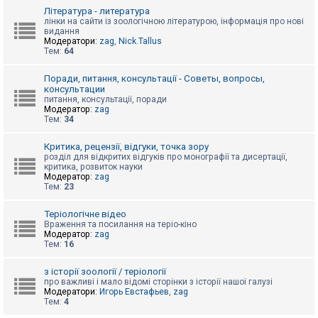
к
Література - литература
лінки на сайти із зоологічною літературою, інформація про нові
видання
Модератори:
zag
,
Nick.Tallus
Д
Тем:
64
о
п
о
Поради, питання, консультації - Советы, вопросы,
м
консультации
о
питання, консультації, поради
г
Модератор:
zag
а
Тем:
34
Критика, рецензії, відгуки, точка зору
розділ для відкритих відгуків про монографії та дисертації,
критика, розвиток науки
Модератор:
zag
Тем:
23
Теріологічне відео
Враження та посилання на теріо-кіно
Модератор:
zag
Тем:
16
з історії зоології / теріології
про важливі і мало відомі сторінки з історії нашої галузі
Модератори:
Игорь Евстафьев
,
zag
Тем:
4