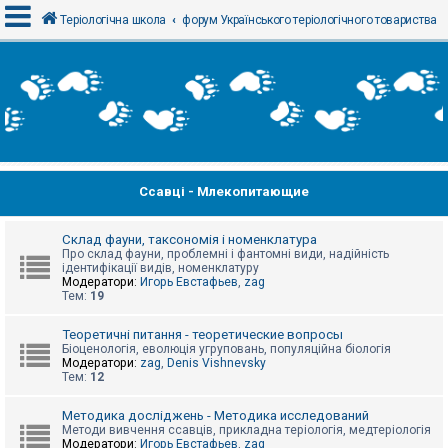
Теріологічна школа
форум Українського теріологічного товариства
В
х
і
д
Ссавці - Млекопитающие
Р
е
є
с
Склад фауни, таксономія і номенклатура
т
Про склад фауни, проблемні і фантомні види, надійність
р
ідентифікації видів, номенклатуру
а
Модератори:
Игорь Евстафьев
,
zag
ц
Тем:
19
і
я
Теоретичні питання - теоретические вопросы
Біоценологія, еволюція угруповань, популяційна біологія
Модератори:
zag
,
Denis Vishnevsky
Тем:
12
Т
е
м
Методика досліджень - Методика исследований
и
Методи вивчення ссавців, прикладна теріологія, медтеріологія
б
Модератори:
Игорь Евстафьев
,
zag