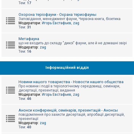
е
Тем:
17
з
в
і
Охорона теріофауни - Охрана териофауны
д
Заповідання, менеджмент фауни, Червона книга, біоетика
п
Модератори:
Игорь Евстафьев
,
zag
о
Тем:
31
в
і
д
Метафауна
е
що не входить до складу "дикої" фауни, але й не домашні звірі
й
Модератор:
zag
Тем:
16
А
к
Інформаційний відділ
т
и
в
Новини нашого товариства - Новости нашего общества
н
Про новини і події в теріологічному середовищі, семінари,
і
дисертації, презентації, видання
т
Модератори:
Игорь Евстафьев
,
zag
е
Тем:
46
м
и
Анонси конференцій, семінарів, презентацій - Анонсы
повідомлення про захисти дисертацій, апробації дисертацій,
презентації
П
Модератор:
zag
о
Тем:
40
ш
у