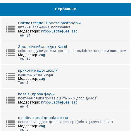
Вербальне
Світле і тепле - Просто разговоры
вітання, враження, побажання
Модератори:
Игорь Евстафьев
,
zag
Тем:
34
Зоологічний анекдот. Фіглі
свіжі і не дуже дотепи про звірят. поділіться веселим настроєм
Модератор:
zag
Тем:
17
приколи нашої школи
наші маленькі історії
Модератор:
zag
Тем:
4
поезія і проза фауни
поетичні рядки про звірів (та їхніх дослідників)
Модератори:
Игорь Евстафьев
,
zag
Тем:
4
шнобелівські дослідження
непересічні дослідження ссавців (або в цілому тварин)
Модератор:
zag
Тем:
7