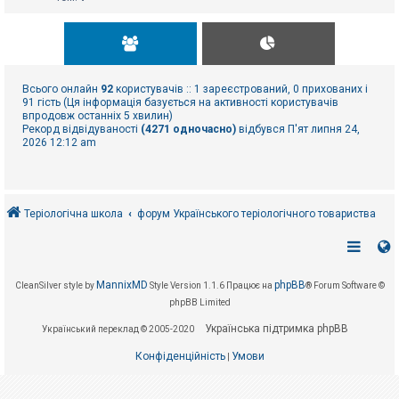
Всього онлайн
92
користувачів :: 1 зареєстрований, 0 прихованих і
91 гість (Ця інформація базується на активності користувачів
впродовж останніх 5 хвилин)
Рекорд відвідуваності
(4271 одночасно)
відбувся П'ят липня 24,
2026 12:12 am
Теріологічна школа
форум Українського теріологічного товариства
MannixMD
phpBB
CleanSilver style by
Style Version 1.1.6
Працює на
® Forum Software ©
phpBB Limited
Українська підтримка phpBB
Український переклад © 2005-2020
Конфіденційність
Умови
|