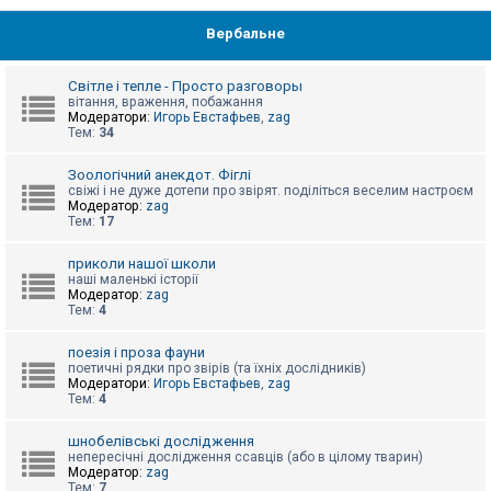
Вербальне
Світле і тепле - Просто разговоры
вітання, враження, побажання
Модератори:
Игорь Евстафьев
,
zag
Тем:
34
Зоологічний анекдот. Фіглі
свіжі і не дуже дотепи про звірят. поділіться веселим настроєм
Модератор:
zag
Тем:
17
приколи нашої школи
наші маленькі історії
Модератор:
zag
Тем:
4
поезія і проза фауни
поетичні рядки про звірів (та їхніх дослідників)
Модератори:
Игорь Евстафьев
,
zag
Тем:
4
шнобелівські дослідження
непересічні дослідження ссавців (або в цілому тварин)
Модератор:
zag
Тем:
7