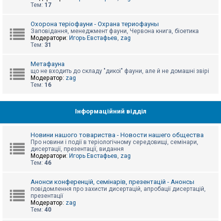
е
Тем:
17
з
в
і
Охорона теріофауни - Охрана териофауны
д
Заповідання, менеджмент фауни, Червона книга, біоетика
п
Модератори:
Игорь Евстафьев
,
zag
о
Тем:
31
в
і
д
Метафауна
е
що не входить до складу "дикої" фауни, але й не домашні звірі
й
Модератор:
zag
Тем:
16
А
к
Інформаційний відділ
т
и
в
Новини нашого товариства - Новости нашего общества
н
Про новини і події в теріологічному середовищі, семінари,
і
дисертації, презентації, видання
т
Модератори:
Игорь Евстафьев
,
zag
е
Тем:
46
м
и
Анонси конференцій, семінарів, презентацій - Анонсы
повідомлення про захисти дисертацій, апробації дисертацій,
презентації
П
Модератор:
zag
о
Тем:
40
ш
у