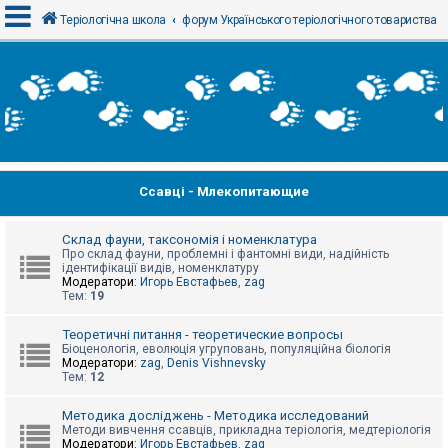
Теріологічна школа
форум Українського теріологічного товариства
В
х
і
д
Ссавці - Млекопитающие
Р
е
є
с
Склад фауни, таксономія і номенклатура
т
Про склад фауни, проблемні і фантомні види, надійність
р
ідентифікації видів, номенклатуру
а
Модератори:
Игорь Евстафьев
,
zag
ц
Тем:
19
і
я
Теоретичні питання - теоретические вопросы
Біоценологія, еволюція угруповань, популяційна біологія
Модератори:
zag
,
Denis Vishnevsky
Тем:
12
Т
е
м
Методика досліджень - Методика исследований
и
Методи вивчення ссавців, прикладна теріологія, медтеріологія
б
Модератори:
Игорь Евстафьев
,
zag