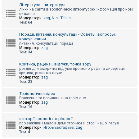
к
Література - литература
лінки на сайти із зоологічною літературою, інформація про нові
видання
Модератори:
zag
,
Nick.Tallus
Д
Тем:
64
о
п
о
Поради, питання, консультації - Советы, вопросы,
м
консультации
о
питання, консультації, поради
г
Модератор:
zag
а
Тем:
34
Критика, рецензії, відгуки, точка зору
розділ для відкритих відгуків про монографії та дисертації,
критика, розвиток науки
Модератор:
zag
Тем:
23
Теріологічне відео
Враження та посилання на теріо-кіно
Модератор:
zag
Тем:
16
з історії зоології / теріології
про важливі і мало відомі сторінки з історії нашої галузі
Модератори:
Игорь Евстафьев
,
zag
Тем:
4