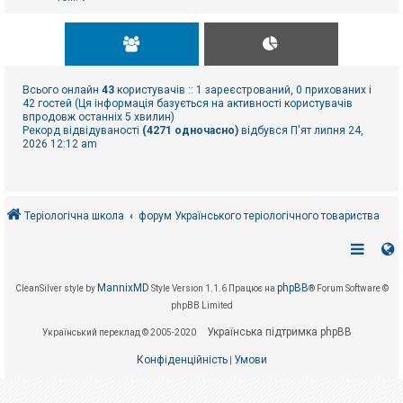
Всього онлайн
43
користувачів :: 1 зареєстрований, 0 прихованих і
42 гостей (Ця інформація базується на активності користувачів
впродовж останніх 5 хвилин)
Рекорд відвідуваності
(4271 одночасно)
відбувся П'ят липня 24,
2026 12:12 am
Теріологічна школа
форум Українського теріологічного товариства
MannixMD
phpBB
CleanSilver style by
Style Version 1.1.6
Працює на
® Forum Software ©
phpBB Limited
Українська підтримка phpBB
Український переклад © 2005-2020
Конфіденційність
Умови
|