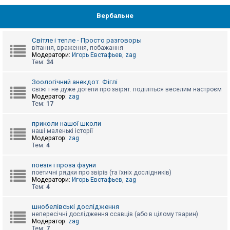
Вербальне
Світле і тепле - Просто разговоры
вітання, враження, побажання
Модератори:
Игорь Евстафьев
,
zag
Тем:
34
Зоологічний анекдот. Фіглі
свіжі і не дуже дотепи про звірят. поділіться веселим настроєм
Модератор:
zag
Тем:
17
приколи нашої школи
наші маленькі історії
Модератор:
zag
Тем:
4
поезія і проза фауни
поетичні рядки про звірів (та їхніх дослідників)
Модератори:
Игорь Евстафьев
,
zag
Тем:
4
шнобелівські дослідження
непересічні дослідження ссавців (або в цілому тварин)
Модератор:
zag
Тем:
7