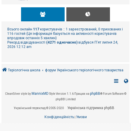
Всього онлайн
117
користувачів :: 1 зареєстрований, 0 прихованих і
116 гостей (Ця інформація базується на активності користувачів
впродовж останніх 5 хвилин)
Рекорд відвідуваності
(4271 одночасно)
відбувся П'ят липня 24,
2026 12:12 am
Теріологічна школа
форум Українського теріологічного товариства
MannixMD
phpBB
CleanSilver style by
Style Version 1.1.6
Працює на
® Forum Software ©
phpBB Limited
Українська підтримка phpBB
Український переклад © 2005-2020
Конфіденційність
Умови
|