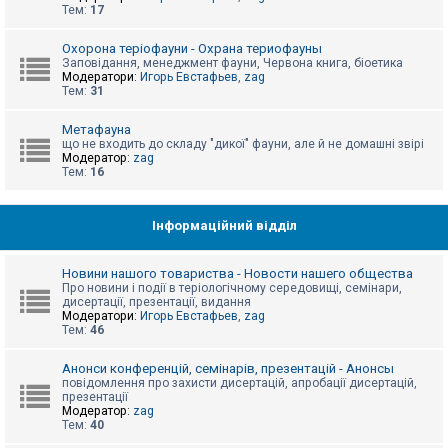
е
Тем:
17
з
в
і
Охорона теріофауни - Охрана териофауны
д
Заповідання, менеджмент фауни, Червона книга, біоетика
п
Модератори:
Игорь Евстафьев
,
zag
о
Тем:
31
в
і
д
Метафауна
е
що не входить до складу "дикої" фауни, але й не домашні звірі
й
Модератор:
zag
Тем:
16
А
к
Інформаційний відділ
т
и
в
Новини нашого товариства - Новости нашего общества
н
Про новини і події в теріологічному середовищі, семінари,
і
дисертації, презентації, видання
т
Модератори:
Игорь Евстафьев
,
zag
е
Тем:
46
м
и
Анонси конференцій, семінарів, презентацій - Анонсы
повідомлення про захисти дисертацій, апробації дисертацій,
презентації
П
Модератор:
zag
о
Тем:
40
ш
у