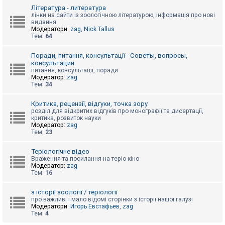
к
Література - литература
лінки на сайти із зоологічною літературою, інформація про нові
видання
Модератори:
zag
,
Nick.Tallus
Д
Тем:
64
о
п
о
Поради, питання, консультації - Советы, вопросы,
м
консультации
о
питання, консультації, поради
г
Модератор:
zag
а
Тем:
34
Критика, рецензії, відгуки, точка зору
розділ для відкритих відгуків про монографії та дисертації,
критика, розвиток науки
Модератор:
zag
Тем:
23
Теріологічне відео
Враження та посилання на теріо-кіно
Модератор:
zag
Тем:
16
з історії зоології / теріології
про важливі і мало відомі сторінки з історії нашої галузі
Модератори:
Игорь Евстафьев
,
zag
Тем:
4