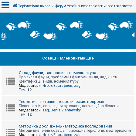
Теріологічна школа
форум Українського теріологічного товариства
В
х
і
д
Ссавці - Млекопитающие
Р
е
є
с
Склад фауни, таксономія і номенклатура
т
Про склад фауни, проблемні і фантомні види, надійність
р
ідентифікації видів, номенклатуру
а
Модератори:
Игорь Евстафьев
,
zag
ц
Тем:
19
і
я
Теоретичні питання - теоретические вопросы
Біоценологія, еволюція угруповань, популяційна біологія
Модератори:
zag
,
Denis Vishnevsky
Тем:
12
Т
е
м
Методика досліджень - Методика исследований
и
Методи вивчення ссавців, прикладна теріологія, медтеріологія
б
Модератори:
Игорь Евстафьев
,
zag