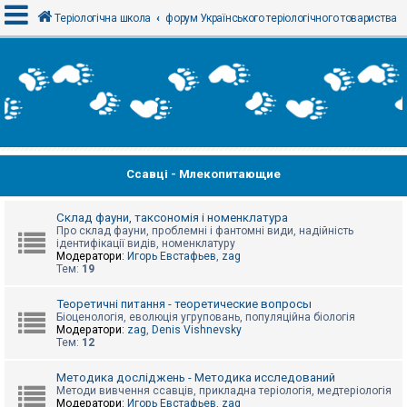
Теріологічна школа
форум Українського теріологічного товариства
В
х
і
д
Ссавці - Млекопитающие
Р
е
є
с
Склад фауни, таксономія і номенклатура
т
Про склад фауни, проблемні і фантомні види, надійність
р
ідентифікації видів, номенклатуру
а
Модератори:
Игорь Евстафьев
,
zag
ц
Тем:
19
і
я
Теоретичні питання - теоретические вопросы
Біоценологія, еволюція угруповань, популяційна біологія
Модератори:
zag
,
Denis Vishnevsky
Тем:
12
Т
е
м
Методика досліджень - Методика исследований
и
Методи вивчення ссавців, прикладна теріологія, медтеріологія
б
Модератори:
Игорь Евстафьев
,
zag