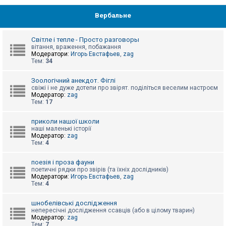
Вербальне
Світле і тепле - Просто разговоры
вітання, враження, побажання
Модератори:
Игорь Евстафьев
,
zag
Тем:
34
Зоологічний анекдот. Фіглі
свіжі і не дуже дотепи про звірят. поділіться веселим настроєм
Модератор:
zag
Тем:
17
приколи нашої школи
наші маленькі історії
Модератор:
zag
Тем:
4
поезія і проза фауни
поетичні рядки про звірів (та їхніх дослідників)
Модератори:
Игорь Евстафьев
,
zag
Тем:
4
шнобелівські дослідження
непересічні дослідження ссавців (або в цілому тварин)
Модератор:
zag
Тем:
7