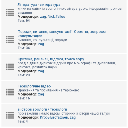
к
Література - литература
лінки на сайти із зоологічною літературою, інформація про нові
видання
Модератори:
zag
,
Nick.Tallus
Д
Тем:
64
о
п
о
Поради, питання, консультації - Советы, вопросы,
м
консультации
о
питання, консультації, поради
г
Модератор:
zag
а
Тем:
34
Критика, рецензії, відгуки, точка зору
розділ для відкритих відгуків про монографії та дисертації,
критика, розвиток науки
Модератор:
zag
Тем:
23
Теріологічне відео
Враження та посилання на теріо-кіно
Модератор:
zag
Тем:
16
з історії зоології / теріології
про важливі і мало відомі сторінки з історії нашої галузі
Модератори:
Игорь Евстафьев
,
zag
Тем:
4