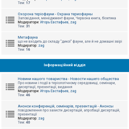
е
Тем:
17
з
в
і
Охорона теріофауни - Охрана териофауны
д
Заповідання, менеджмент фауни, Червона книга, біоетика
п
Модератори:
Игорь Евстафьев
,
zag
о
Тем:
31
в
і
д
Метафауна
е
що не входить до складу "дикої" фауни, але й не домашні звірі
й
Модератор:
zag
Тем:
16
А
к
Інформаційний відділ
т
и
в
Новини нашого товариства - Новости нашего общества
н
Про новини і події в теріологічному середовищі, семінари,
і
дисертації, презентації, видання
т
Модератори:
Игорь Евстафьев
,
zag
е
Тем:
46
м
и
Анонси конференцій, семінарів, презентацій - Анонсы
повідомлення про захисти дисертацій, апробації дисертацій,
презентації
П
Модератор:
zag
о
Тем:
40
ш
у