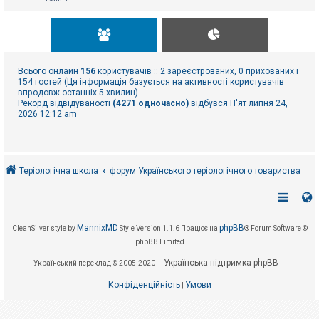
Всього онлайн
156
користувачів :: 2 зареєстрованих, 0 прихованих і
154 гостей (Ця інформація базується на активності користувачів
впродовж останніх 5 хвилин)
Рекорд відвідуваності
(4271 одночасно)
відбувся П'ят липня 24,
2026 12:12 am
Теріологічна школа
форум Українського теріологічного товариства
MannixMD
phpBB
CleanSilver style by
Style Version 1.1.6
Працює на
® Forum Software ©
phpBB Limited
Українська підтримка phpBB
Український переклад © 2005-2020
Конфіденційність
Умови
|