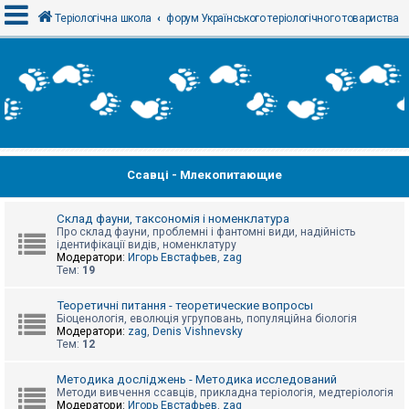
Теріологічна школа
форум Українського теріологічного товариства
В
х
і
д
Ссавці - Млекопитающие
Р
е
є
с
Склад фауни, таксономія і номенклатура
т
Про склад фауни, проблемні і фантомні види, надійність
р
ідентифікації видів, номенклатуру
а
Модератори:
Игорь Евстафьев
,
zag
ц
Тем:
19
і
я
Теоретичні питання - теоретические вопросы
Біоценологія, еволюція угруповань, популяційна біологія
Модератори:
zag
,
Denis Vishnevsky
Тем:
12
Т
е
м
Методика досліджень - Методика исследований
и
Методи вивчення ссавців, прикладна теріологія, медтеріологія
б
Модератори:
Игорь Евстафьев
,
zag