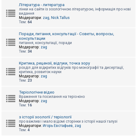
к
Література - литература
лінки на сайти із зоологічною літературою, інформація про нові
видання
Модератори:
zag
,
Nick.Tallus
Д
Тем:
64
о
п
о
Поради, питання, консультації - Советы, вопросы,
м
консультации
о
питання, консультації, поради
г
Модератор:
zag
а
Тем:
34
Критика, рецензії, відгуки, точка зору
розділ для відкритих відгуків про монографії та дисертації,
критика, розвиток науки
Модератор:
zag
Тем:
23
Теріологічне відео
Враження та посилання на теріо-кіно
Модератор:
zag
Тем:
16
з історії зоології / теріології
про важливі і мало відомі сторінки з історії нашої галузі
Модератори:
Игорь Евстафьев
,
zag
Тем:
4