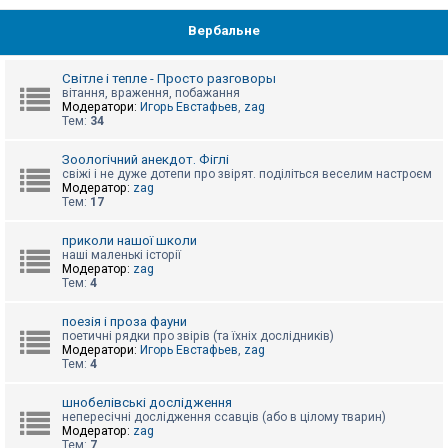
Вербальне
Світле і тепле - Просто разговоры
вітання, враження, побажання
Модератори:
Игорь Евстафьев
,
zag
Тем:
34
Зоологічний анекдот. Фіглі
свіжі і не дуже дотепи про звірят. поділіться веселим настроєм
Модератор:
zag
Тем:
17
приколи нашої школи
наші маленькі історії
Модератор:
zag
Тем:
4
поезія і проза фауни
поетичні рядки про звірів (та їхніх дослідників)
Модератори:
Игорь Евстафьев
,
zag
Тем:
4
шнобелівські дослідження
непересічні дослідження ссавців (або в цілому тварин)
Модератор:
zag
Тем:
7