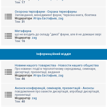
е
Тем:
17
з
в
і
Охорона теріофауни - Охрана териофауны
д
Заповідання, менеджмент фауни, Червона книга, біоетика
п
Модератори:
Игорь Евстафьев
,
zag
о
Тем:
31
в
і
д
Метафауна
е
що не входить до складу "дикої" фауни, але й не домашні звірі
й
Модератор:
zag
Тем:
16
А
к
Інформаційний відділ
т
и
в
Новини нашого товариства - Новости нашего общества
н
Про новини і події в теріологічному середовищі, семінари,
і
дисертації, презентації, видання
т
Модератори:
Игорь Евстафьев
,
zag
е
Тем:
46
м
и
Анонси конференцій, семінарів, презентацій - Анонсы
повідомлення про захисти дисертацій, апробації дисертацій,
презентації
П
Модератор:
zag
о
Тем:
40
ш
у