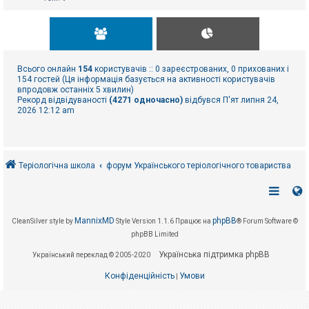
Всього онлайн
154
користувачів :: 0 зареєстрованих, 0 прихованих і
154 гостей (Ця інформація базується на активності користувачів
впродовж останніх 5 хвилин)
Рекорд відвідуваності
(4271 одночасно)
відбувся П'ят липня 24,
2026 12:12 am
Теріологічна школа
форум Українського теріологічного товариства
MannixMD
phpBB
CleanSilver style by
Style Version 1.1.6
Працює на
® Forum Software ©
phpBB Limited
Українська підтримка phpBB
Український переклад © 2005-2020
Конфіденційність
Умови
|