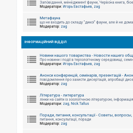
е
Заповідання, менеджмент фауни, Червона книга, біо
з
Модератори:
Игорь Евстафьев
,
zag
в
і
д
Метафауна
п
що не входить до складу "дикої" фауни, але й не дома
о
Модератор:
zag
в
і
д
е
ІНФОРМАЦІЙНИЙ ВІДДІЛ
й
Новини нашого товариства - Новости нашего об
Про новини і події в теріологічному середовищі, семін
А
Модератори:
Игорь Евстафьев
,
zag
к
т
и
Анонси конференцій, семінарів, презентацій - Ано
в
повідомлення про захисти дисертацій, апробації дисе
н
Модератор:
zag
і
т
Література - литература
е
м
лінки на сайти із зоологічною літературою, інформаці
и
Модератори:
zag
,
Nick.Tallus
Поради, питання, консультації - Советы, вопросы
питання, консультації, поради
П
Модератор:
zag
о
ш
у