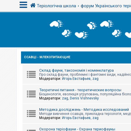
Теріологічна школа
форум Українського тері
В
х
і
д
ССАВЦІ - МЛЕКОПИТАЮЩИЕ
Р
е
є
с
Склад фауни, таксономія і номенклатура
т
Про склад фауни, проблемні і фантомні види, надійніс
р
Модератори:
Игорь Евстафьев
,
zag
а
ц
Теоретичні питання - теоретические вопросы
і
Біоценологія, еволюція угруповань, популяційна біоло
я
Модератори:
zag
,
Denis Vishnevsky
Методика досліджень - Методика исследований
Т
Методи вивчення ссавців, прикладна теріологія, медт
е
Модератори:
Игорь Евстафьев
,
zag
м
и
б
Охорона теріофауни - Охрана териофауны