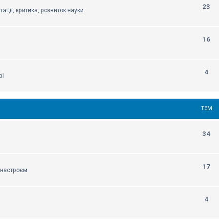
23
тації, критика, розвиток науки
16
4
зі
ТЕМ
34
17
м настроєм
4