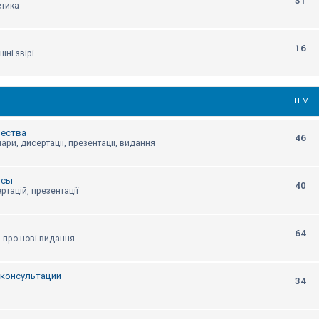
31
етика
16
шні звірі
ТЕМ
щества
46
ари, дисертації, презентації, видання
нсы
40
ртацій, презентації
64
я про нові видання
, консультации
34