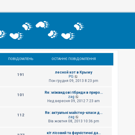
ПОВІДОМЛЕНЬ
ОСТАННЄ ПОВІДОМЛЕННЯ
лесной кот в Крыму
191
П
PG
е
Пон грудня 09, 2013 8:23 pm
р
е
Re: міжвидові гібриди в приро…
г
101
П
zag
л
е
Нед вересня 09, 2012 7:23 am
я
р
н
е
у
Re: актуальні майстер-класи д…
г
т
112
П
zag
л
и
е
Вів жовтня 08, 2013 10:36 pm
я
о
р
н
с
е
у
т
кіт лісовий та фауністичні да…
г
т