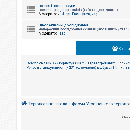
поезія і проза фауни
поетичні рядки про звірів (та їхніх дослідників)
Модератори:
Игорь Евстафьев
,
zag
шнобелівські дослідження
непересічні дослідження ссавців (або в цілому твари
Модератор:
zag
Хто 
Всього онлайн
128
користувачів :: 2 зареєстрованих, 0 прихо
Рекорд відвідуваності
(4271 одночасно)
відбувся П'ят липня
Теріологічна школа
форум Українського теріоло
Clean