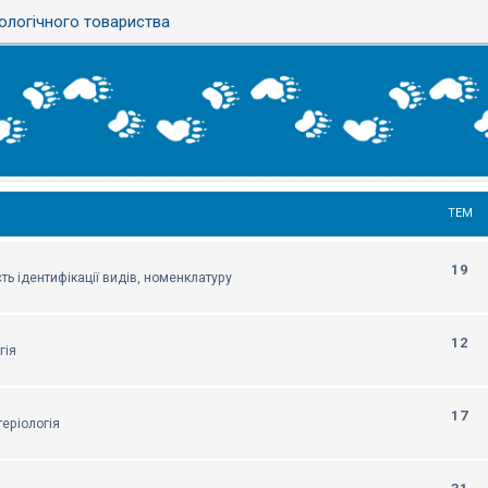
ологічного товариства
ТЕМ
19
ть ідентифікації видів, номенклатуру
12
гія
17
еріологія