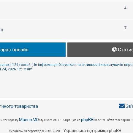
4
7
н)
зараз онлайн
Стати
ваних і 126 гостей (Ця інформація базується на активності користувачів впр
 24, 2026 12:12 am
гічного товариства
Зв'
MannixMD
phpBB
Silver style by
Style Version 1.1.6
Працює на
® Forum Software © phpBB L
Українська підтримка phpBB
Український переклад © 2005-2020