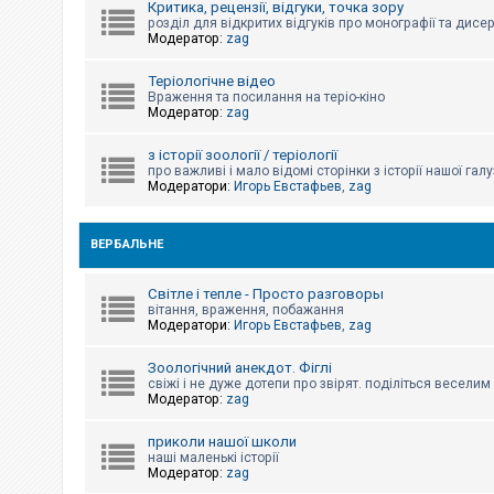
Критика, рецензії, відгуки, точка зору
к
розділ для відкритих відгуків про монографії та дисер
Модератор:
zag
Д
Теріологічне відео
о
Враження та посилання на теріо-кіно
п
Модератор:
zag
о
м
о
з історії зоології / теріології
г
про важливі і мало відомі сторінки з історії нашої галу
а
Модератори:
Игорь Евстафьев
,
zag
ВЕРБАЛЬНЕ
Світле і тепле - Просто разговоры
вітання, враження, побажання
Модератори:
Игорь Евстафьев
,
zag
Зоологічний анекдот. Фіглі
свіжі і не дуже дотепи про звірят. поділіться весели
Модератор:
zag
приколи нашої школи
наші маленькі історії
Модератор:
zag